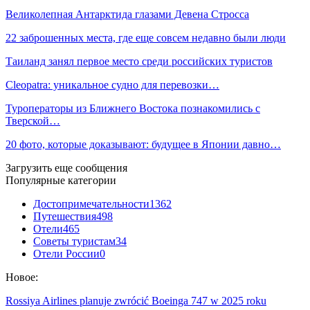
Великолепная Антарктида глазами Девена Стросса
22 заброшенных места, где еще совсем недавно были люди
Таиланд занял первое место среди российских туристов
Cleopatra: уникальное судно для перевозки…
Туроператоры из Ближнего Востока познакомились с
Тверской…
20 фото, которые доказывают: будущее в Японии давно…
Загрузить еще сообщения
Популярные категории
Достопримечательности
1362
Путешествия
498
Отели
465
Советы туристам
34
Отели России
0
Новое:
Rossiya Airlines planuje zwrócić Boeinga 747 w 2025 roku