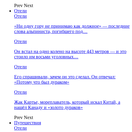
Prev
Next
Отели
Отели
«Ни одну гору не принимаю как должное» — последние
слова альпиниста, погибшего под…
Отели
Он встал на одно колено на высоте 443 метров — и это
стоило им восьми уголовных…
Отели
Его спрашивали, зачем он это сделал. Он отвечал:
«Потому что был дураком»
Отели
Жак Картье, мореплаватель, который искал Китай, а
нашёл Канаду и «золото дураков»
Prev
Next
Путешествия
Отели