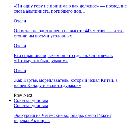
«Ни одну гору не принимаю как должное» — последние
слова альпиниста, погибшего под…
Отели
Он встал на одно колено на высоте 443 метров — и это
стоило им восьми уголовных…
Отели
Его спрашивали, зачем он это сделал. Он отвечал:
«Потому что был дураком»
Отели
Жак Картье, мореплаватель, который искал Китай, а
нашёл Канаду и «золото дураков»
Prev
Next
Советы туристам
Советы туристам
Экскурсия на Чегемские водопады, озеро Гижгит,
перевал Актопрак