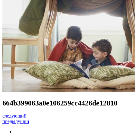
664b399063a0e106259cc4426de12810
следующий
предыдущий