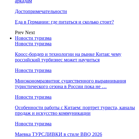
аркадам
Достопримечательности
Еда в Германии: где питаться и сколько стоит?
Prev
Next
Новости туризма
Новости туризма
Кросс-бордер и технологии на рынке Китая: чему
российский турбизнес может научиться
Новости туризма
Минэкономразвития: существенного выравнивания
туристического сезона в России пока не …
Новости туризма
Особенности работы с Китаем: портрет туриста, каналы
продаж и искусство коммуникации
Новости туризма
Маевка ТУРСЛИВКИ в стиле BBQ 2026