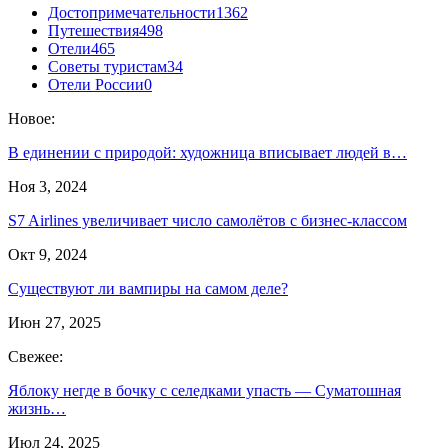
Достопримечательности
1362
Путешествия
498
Отели
465
Советы туристам
34
Отели России
0
Новое:
В единении с природой: художница вписывает людей в…
Ноя 3, 2024
S7 Airlines увеличивает число самолётов с бизнес-классом
Окт 9, 2024
Существуют ли вампиры на самом деле?
Июн 27, 2025
Свежее:
Яблоку негде в бочку с селедками упасть — Суматошная
жизнь…
Июл 24, 2025