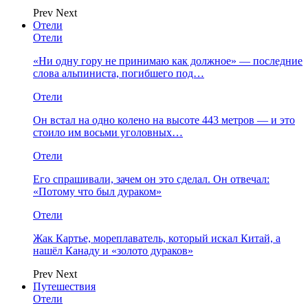
Prev
Next
Отели
Отели
«Ни одну гору не принимаю как должное» — последние
слова альпиниста, погибшего под…
Отели
Он встал на одно колено на высоте 443 метров — и это
стоило им восьми уголовных…
Отели
Его спрашивали, зачем он это сделал. Он отвечал:
«Потому что был дураком»
Отели
Жак Картье, мореплаватель, который искал Китай, а
нашёл Канаду и «золото дураков»
Prev
Next
Путешествия
Отели