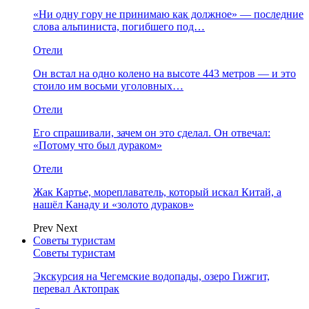
«Ни одну гору не принимаю как должное» — последние
слова альпиниста, погибшего под…
Отели
Он встал на одно колено на высоте 443 метров — и это
стоило им восьми уголовных…
Отели
Его спрашивали, зачем он это сделал. Он отвечал:
«Потому что был дураком»
Отели
Жак Картье, мореплаватель, который искал Китай, а
нашёл Канаду и «золото дураков»
Prev
Next
Советы туристам
Советы туристам
Экскурсия на Чегемские водопады, озеро Гижгит,
перевал Актопрак