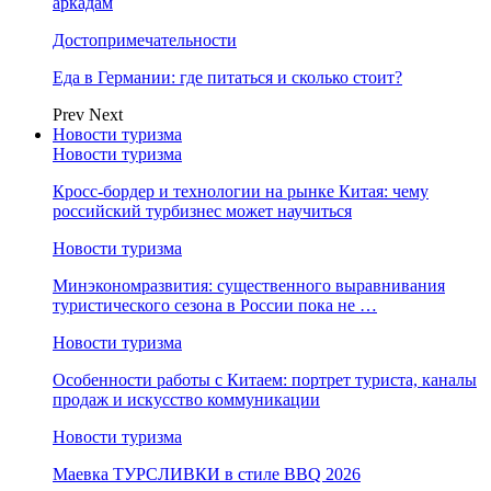
аркадам
Достопримечательности
Еда в Германии: где питаться и сколько стоит?
Prev
Next
Новости туризма
Новости туризма
Кросс-бордер и технологии на рынке Китая: чему
российский турбизнес может научиться
Новости туризма
Минэкономразвития: существенного выравнивания
туристического сезона в России пока не …
Новости туризма
Особенности работы с Китаем: портрет туриста, каналы
продаж и искусство коммуникации
Новости туризма
Маевка ТУРСЛИВКИ в стиле BBQ 2026