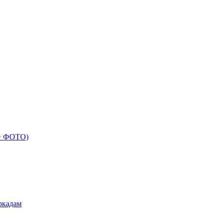
 + ФОТО)
ркадам