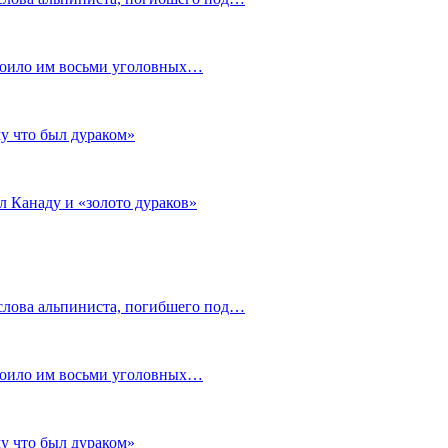
стоило им восьми уголовных…
му что был дураком»
л Канаду и «золото дураков»
слова альпиниста, погибшего под…
стоило им восьми уголовных…
му что был дураком»