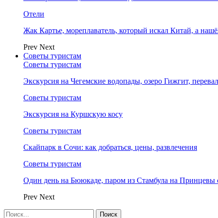
Отели
Жак Картье, мореплаватель, который искал Китай, а нашё
Prev
Next
Советы туристам
Советы туристам
Экскурсия на Чегемские водопады, озеро Гижгит, перева
Советы туристам
Экскурсия на Куршскую косу
Советы туристам
Скайпарк в Сочи: как добраться, цены, развлечения
Советы туристам
Один день на Бююкаде, паром из Стамбула на Принцевы 
Prev
Next