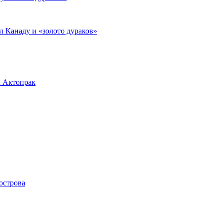
л Канаду и «золото дураков»
л Актопрак
острова