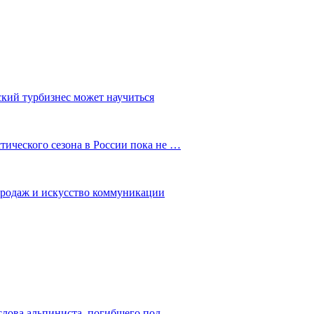
ский турбизнес может научиться
ического сезона в России пока не …
 продаж и искусство коммуникации
слова альпиниста, погибшего под…