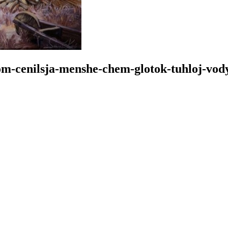
m-cenilsja-menshe-chem-glotok-tuhloj-vod