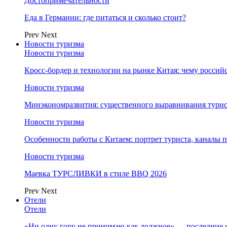
Достопримечательности
Еда в Германии: где питаться и сколько стоит?
Prev
Next
Новости туризма
Новости туризма
Кросс-бордер и технологии на рынке Китая: чему россий
Новости туризма
Минэкономразвития: существенного выравнивания турист
Новости туризма
Особенности работы с Китаем: портрет туриста, каналы
Новости туризма
Маевка ТУРСЛИВКИ в стиле BBQ 2026
Prev
Next
Отели
Отели
«Ни одну гору не принимаю как должное» — последние 