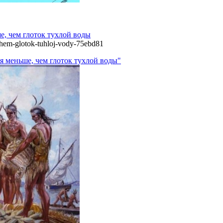
е, чем глоток тухлой воды
chem-glotok-tuhloj-vody-75ebd81
я меньше, чем глоток тухлой воды"