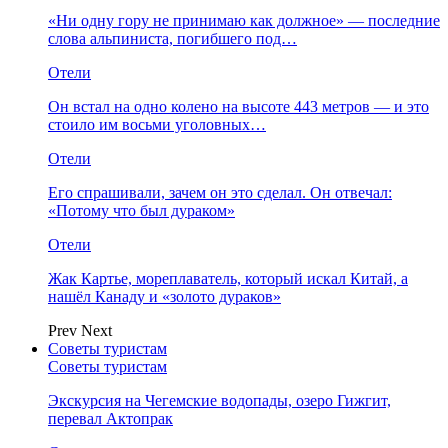
«Ни одну гору не принимаю как должное» — последние
слова альпиниста, погибшего под…
Отели
Он встал на одно колено на высоте 443 метров — и это
стоило им восьми уголовных…
Отели
Его спрашивали, зачем он это сделал. Он отвечал:
«Потому что был дураком»
Отели
Жак Картье, мореплаватель, который искал Китай, а
нашёл Канаду и «золото дураков»
Prev
Next
Советы туристам
Советы туристам
Экскурсия на Чегемские водопады, озеро Гижгит,
перевал Актопрак