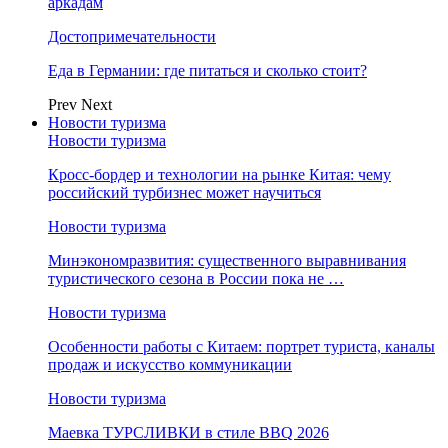
аркадам
Достопримечательности
Еда в Германии: где питаться и сколько стоит?
Prev
Next
Новости туризма
Новости туризма
Кросс-бордер и технологии на рынке Китая: чему
российский турбизнес может научиться
Новости туризма
Минэкономразвития: существенного выравнивания
туристического сезона в России пока не …
Новости туризма
Особенности работы с Китаем: портрет туриста, каналы
продаж и искусство коммуникации
Новости туризма
Маевка ТУРСЛИВКИ в стиле BBQ 2026