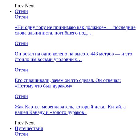
Prev
Next
Отели
Отели
«Ни одну гору не принимаю как должное» — последние
слова альпиниста, погибшего под…
Отели
Он встал на одно колено на высоте 443 метров — и это
стоило им восьми уголовных…
Отели
Его спрашивали, зачем он это сделал. Он отвечал:
«Потому что был дураком»
Отели
Жак Картье, мореплаватель, который искал Китай, а
нашёл Канаду и «золото дураков»
Prev
Next
Путешествия
Отели