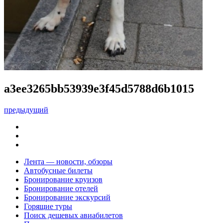
a3ee3265bb53939e3f45d5788d6b1015
предыдущий
Лента — новости, обзоры
Автобусные билеты
Бронирование круизов
Бронирование отелей
Бронирование экскурсий
Горящие туры
Поиск дешевых авиабилетов