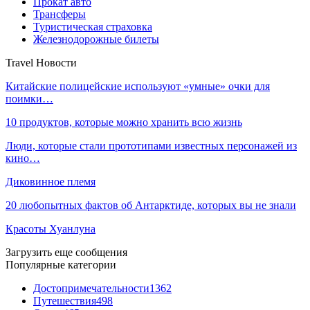
Прокат авто
Трансферы
Туристическая страховка
Железнодорожные билеты
Travel Новости
Китайские полицейские используют «умные» очки для
поимки…
10 продуктов, которые можно хранить всю жизнь
Люди, которые стали прототипами известных персонажей из
кино…
Диковинное племя
20 любопытных фактов об Антарктиде, которых вы не знали
Красоты Хуанлуна
Загрузить еще сообщения
Популярные категории
Достопримечательности
1362
Путешествия
498