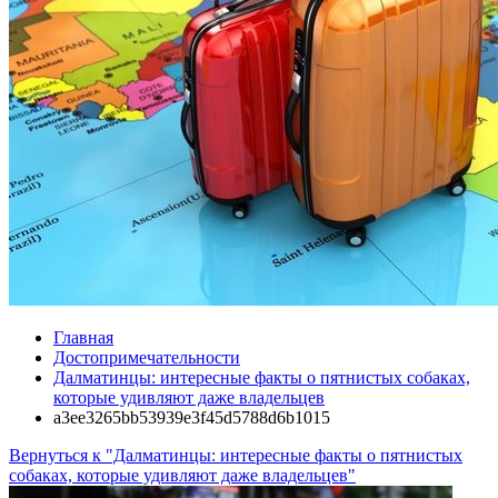
Главная
Достопримечательности
Далматинцы: интересные факты о пятнистых собаках,
которые удивляют даже владельцев
a3ee3265bb53939e3f45d5788d6b1015
Вернуться к "Далматинцы: интересные факты о пятнистых
собаках, которые удивляют даже владельцев"