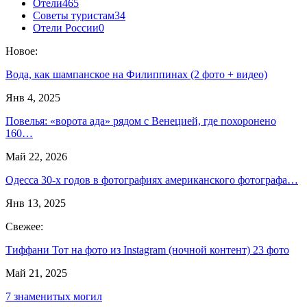
Отели
465
Советы туристам
34
Отели России
0
Новое:
Вода, как шампанское на Филиппинах (2 фото + видео)
Янв 4, 2025
Повелья: «ворота ада» рядом с Венецией, где похоронено
160…
Май 22, 2026
Одесса 30-х годов в фотографиях американского фотографа…
Янв 13, 2025
Свежее:
Тиффани Тот на фото из Instagram (ночной контент) 23 фото
Май 21, 2025
7 знаменитых могил