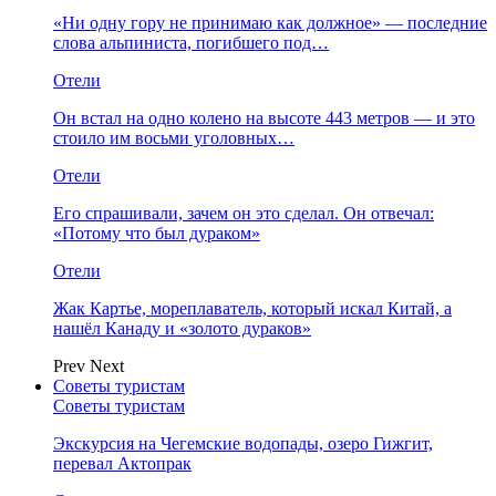
«Ни одну гору не принимаю как должное» — последние
слова альпиниста, погибшего под…
Отели
Он встал на одно колено на высоте 443 метров — и это
стоило им восьми уголовных…
Отели
Его спрашивали, зачем он это сделал. Он отвечал:
«Потому что был дураком»
Отели
Жак Картье, мореплаватель, который искал Китай, а
нашёл Канаду и «золото дураков»
Prev
Next
Советы туристам
Советы туристам
Экскурсия на Чегемские водопады, озеро Гижгит,
перевал Актопрак