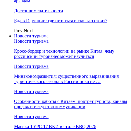
аркадам
Достопримечательности
Еда в Германии: где питаться и сколько стоит?
Prev
Next
Новости туризма
Новости туризма
Кросс-бордер и технологии на рынке Китая: чему
российский турбизнес может научиться
Новости туризма
Минэкономразвития: существенного выравнивания
туристического сезона в России пока не …
Новости туризма
Особенности работы с Китаем: портрет туриста, каналы
продаж и искусство коммуникации
Новости туризма
Маевка ТУРСЛИВКИ в стиле BBQ 2026