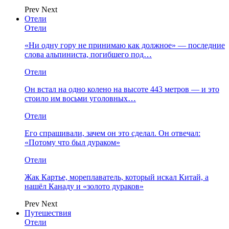
Prev
Next
Отели
Отели
«Ни одну гору не принимаю как должное» — последние
слова альпиниста, погибшего под…
Отели
Он встал на одно колено на высоте 443 метров — и это
стоило им восьми уголовных…
Отели
Его спрашивали, зачем он это сделал. Он отвечал:
«Потому что был дураком»
Отели
Жак Картье, мореплаватель, который искал Китай, а
нашёл Канаду и «золото дураков»
Prev
Next
Путешествия
Отели