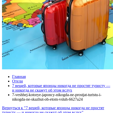
Главная
Отели
7 вещей, которые японцы никогда не простят туристу —
и никогда не скажут об этом вслух
7-veshhej-kotorye-japoncy-nikogda-ne-prostjat-turistu-i-
nikogda-ne-skazhut-ob-etom-vsluh-6627a24
Вернуться к "7 вещей, которые японцы никогда не простят
туристу — и никогда не скажут об этом вслух"