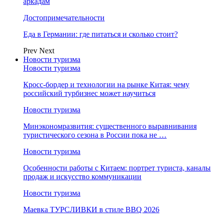
аркадам
Достопримечательности
Еда в Германии: где питаться и сколько стоит?
Prev
Next
Новости туризма
Новости туризма
Кросс-бордер и технологии на рынке Китая: чему
российский турбизнес может научиться
Новости туризма
Минэкономразвития: существенного выравнивания
туристического сезона в России пока не …
Новости туризма
Особенности работы с Китаем: портрет туриста, каналы
продаж и искусство коммуникации
Новости туризма
Маевка ТУРСЛИВКИ в стиле BBQ 2026