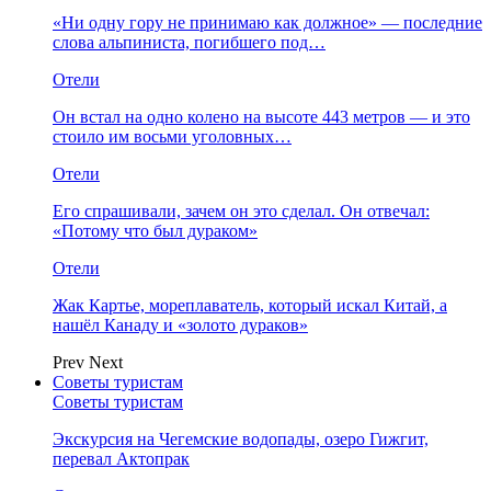
«Ни одну гору не принимаю как должное» — последние
слова альпиниста, погибшего под…
Отели
Он встал на одно колено на высоте 443 метров — и это
стоило им восьми уголовных…
Отели
Его спрашивали, зачем он это сделал. Он отвечал:
«Потому что был дураком»
Отели
Жак Картье, мореплаватель, который искал Китай, а
нашёл Канаду и «золото дураков»
Prev
Next
Советы туристам
Советы туристам
Экскурсия на Чегемские водопады, озеро Гижгит,
перевал Актопрак