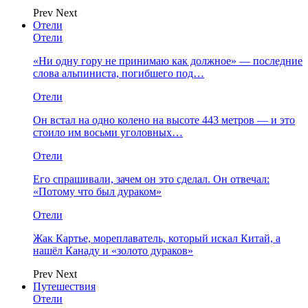
Prev
Next
Отели
Отели
«Ни одну гору не принимаю как должное» — последние
слова альпиниста, погибшего под…
Отели
Он встал на одно колено на высоте 443 метров — и это
стоило им восьми уголовных…
Отели
Его спрашивали, зачем он это сделал. Он отвечал:
«Потому что был дураком»
Отели
Жак Картье, мореплаватель, который искал Китай, а
нашёл Канаду и «золото дураков»
Prev
Next
Путешествия
Отели