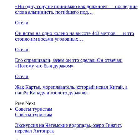
«Ни одну гору не принимаю как должное» — последние
слова альпиниста, погибшего под…
Отели
Он встал на одно колено на высоте 443 метров — и это
стоило им восьми уголовных…
Отели
Его спрашивали, зачем он это сделал. Он отвечал:
«Потому что был дураком»
Отели
Жак Картье, мореплаватель, который искал Китай, а
нашёл Канаду и «золото дураков»
Prev
Next
Советы туристам
Советы туристам
Экскурсия на Чегемские водопады, озеро Гижгит,
перевал Актопрак