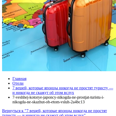
Главная
Отели
7 вещей, которые японцы никогда не простят туристу —
и никогда не скажут об этом вслух
7-veshhej-kotorye-japoncy-nikogda-ne-prostjat-turistu-i-
nikogda-ne-skazhut-ob-etom-vsluh-2a4bc13
Вернуться к "7 вещей, которые японцы никогда не простят
туристу — и никогда не скажут об этом вслух"