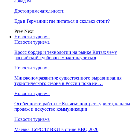
аркадам
Достопримечательности
Еда в Германии: где питаться и сколько стоит?
Prev
Next
Новости туризма
Новости туризма
Кросс-бордер и технологии на рынке Китая: чему
российский турбизнес может научиться
Новости туризма
Минэкономразвития: существенного выравнивания
туристического сезона в России пока не …
Новости туризма
Особенности работы с Китаем: портрет туриста, каналы
продаж и искусство коммуникации
Новости туризма
Маевка ТУРСЛИВКИ в стиле BBQ 2026