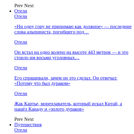
Prev
Next
Отели
Отели
«Ни одну гору не принимаю как должное» — последние
слова альпиниста, погибшего под…
Отели
Он встал на одно колено на высоте 443 метров — и это
стоило им восьми уголовных…
Отели
Его спрашивали, зачем он это сделал. Он отвечал:
«Потому что был дураком»
Отели
Жак Картье, мореплаватель, который искал Китай, а
нашёл Канаду и «золото дураков»
Prev
Next
Путешествия
Отели