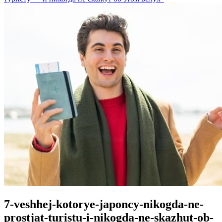
7-veshhej-kotorye-japoncy-nikogda-ne-
prostjat-turistu-i-nikogda-ne-skazhut-ob-