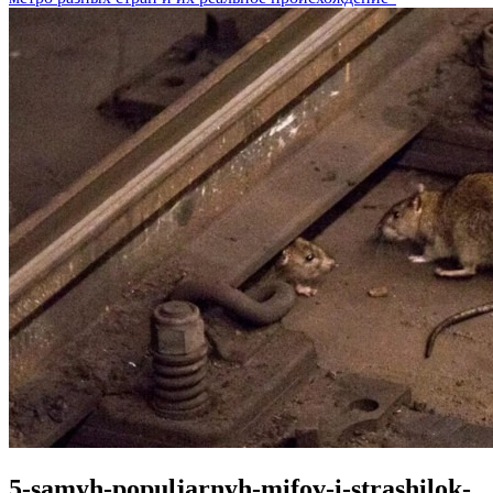
5-samyh-populjarnyh-mifov-i-strashilok-