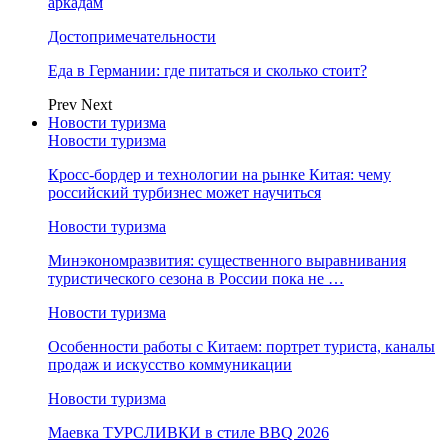
аркадам
Достопримечательности
Еда в Германии: где питаться и сколько стоит?
Prev
Next
Новости туризма
Новости туризма
Кросс-бордер и технологии на рынке Китая: чему
российский турбизнес может научиться
Новости туризма
Минэкономразвития: существенного выравнивания
туристического сезона в России пока не …
Новости туризма
Особенности работы с Китаем: портрет туриста, каналы
продаж и искусство коммуникации
Новости туризма
Маевка ТУРСЛИВКИ в стиле BBQ 2026