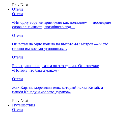
Prev
Next
Отели
Отели
«Ни одну гору не принимаю как должное» — последние
слова альпиниста, погибшего под…
Отели
Он встал на одно колено на высоте 443 метров — и это
стоило им восьми уголовных…
Отели
Его спрашивали, зачем он это сделал. Он отвечал:
«Потому что был дураком»
Отели
Жак Картье, мореплаватель, который искал Китай, а
нашёл Канаду и «золото дураков»
Prev
Next
Путешествия
Отели