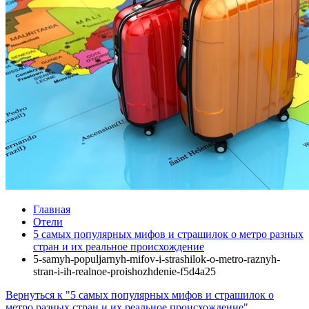
Главная
Отели
5 самых популярных мифов и страшилок о метро разных
стран и их реальное происхождение
5-samyh-populjarnyh-mifov-i-strashilok-o-metro-raznyh-
stran-i-ih-realnoe-proishozhdenie-f5d4a25
Вернуться к "5 самых популярных мифов и страшилок о
метро разных стран и их реальное происхождение"