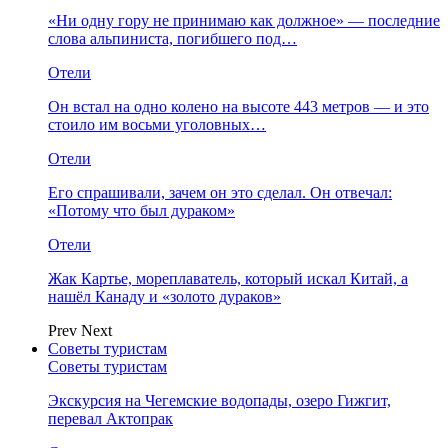
«Ни одну гору не принимаю как должное» — последние
слова альпиниста, погибшего под…
Отели
Он встал на одно колено на высоте 443 метров — и это
стоило им восьми уголовных…
Отели
Его спрашивали, зачем он это сделал. Он отвечал:
«Потому что был дураком»
Отели
Жак Картье, мореплаватель, который искал Китай, а
нашёл Канаду и «золото дураков»
Prev
Next
Советы туристам
Советы туристам
Экскурсия на Чегемские водопады, озеро Гижгит,
перевал Актопрак