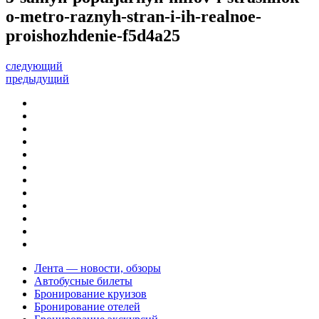
o-metro-raznyh-stran-i-ih-realnoe-
proishozhdenie-f5d4a25
следующий
предыдущий
Лента — новости, обзоры
Автобусные билеты
Бронирование круизов
Бронирование отелей