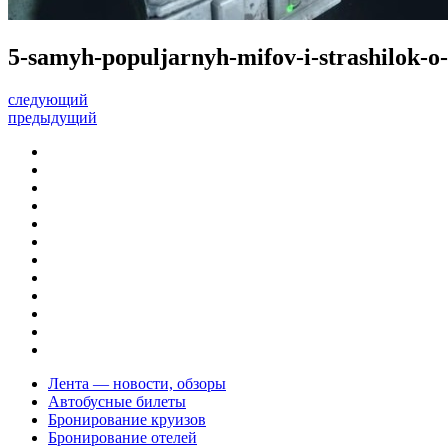
5-samyh-populjarnyh-mifov-i-strashilok-o
следующий
предыдущий
Лента — новости, обзоры
Автобусные билеты
Бронирование круизов
Бронирование отелей