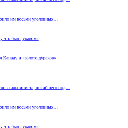
стоило им восьми уголовных…
му что был дураком»
л Канаду и «золото дураков»
слова альпиниста, погибшего под…
стоило им восьми уголовных…
му что был дураком»