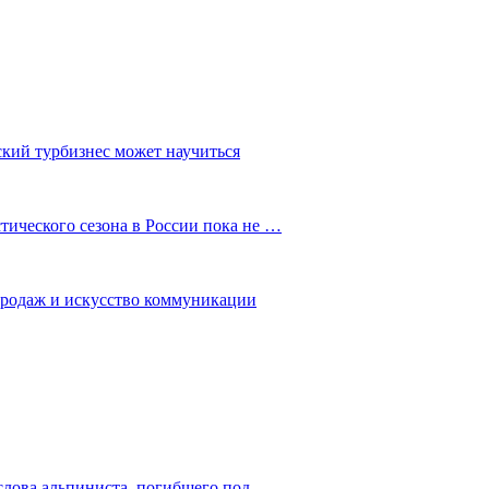
ский турбизнес может научиться
ического сезона в России пока не …
 продаж и искусство коммуникации
слова альпиниста, погибшего под…