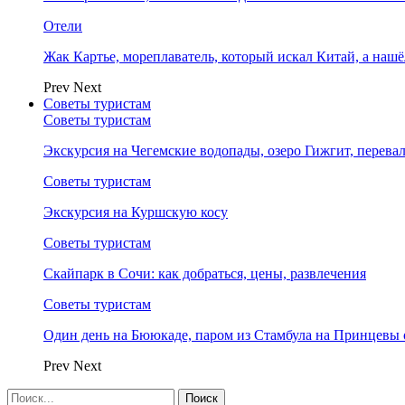
Отели
Жак Картье, мореплаватель, который искал Китай, а нашё
Prev
Next
Советы туристам
Советы туристам
Экскурсия на Чегемские водопады, озеро Гижгит, перева
Советы туристам
Экскурсия на Куршскую косу
Советы туристам
Скайпарк в Сочи: как добраться, цены, развлечения
Советы туристам
Один день на Бююкаде, паром из Стамбула на Принцевы 
Prev
Next