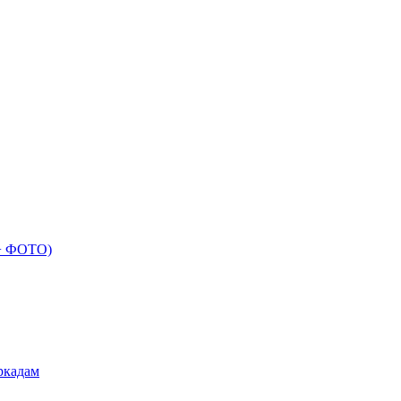
 + ФОТО)
ркадам