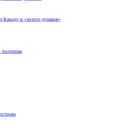
л Канаду и «золото дураков»
л Актопрак
острова