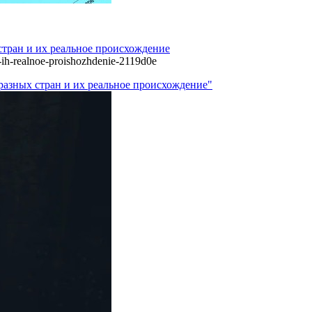
стран и их реальное происхождение
i-ih-realnoe-proishozhdenie-2119d0e
разных стран и их реальное происхождение"