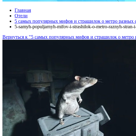
Главная
Отели
5 самых популярных мифов и страшилок о метро разных 
5-samyh-populjarnyh-mifov-i-strashilok-o-metro-raznyh-stran-
Вернуться к "5 самых популярных мифов и страшилок о метро 