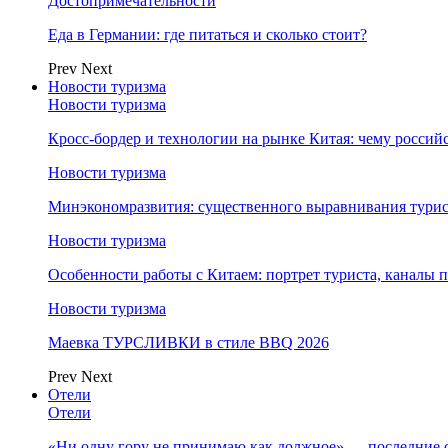
Достопримечательности
Еда в Германии: где питаться и сколько стоит?
Prev
Next
Новости туризма
Новости туризма
Кросс-бордер и технологии на рынке Китая: чему россий
Новости туризма
Минэкономразвития: существенного выравнивания турист
Новости туризма
Особенности работы с Китаем: портрет туриста, каналы
Новости туризма
Маевка ТУРСЛИВКИ в стиле BBQ 2026
Prev
Next
Отели
Отели
«Ни одну гору не принимаю как должное» — последние 