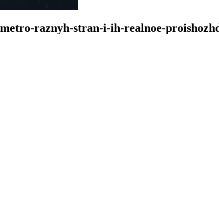
-metro-raznyh-stran-i-ih-realnoe-proishozh