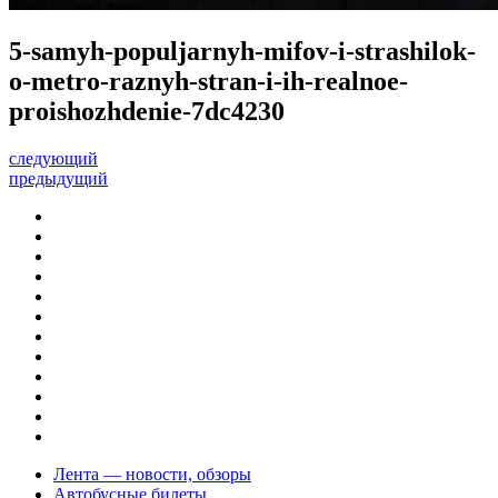
5-samyh-populjarnyh-mifov-i-strashilok-
o-metro-raznyh-stran-i-ih-realnoe-
proishozhdenie-7dc4230
следующий
предыдущий
Лента — новости, обзоры
Автобусные билеты