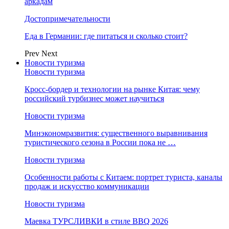
аркадам
Достопримечательности
Еда в Германии: где питаться и сколько стоит?
Prev
Next
Новости туризма
Новости туризма
Кросс-бордер и технологии на рынке Китая: чему
российский турбизнес может научиться
Новости туризма
Минэкономразвития: существенного выравнивания
туристического сезона в России пока не …
Новости туризма
Особенности работы с Китаем: портрет туриста, каналы
продаж и искусство коммуникации
Новости туризма
Маевка ТУРСЛИВКИ в стиле BBQ 2026