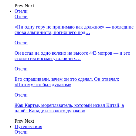
Prev
Next
Отели
Отели
«Ни одну гору не принимаю как должное» — последние
слова альпиниста, погибшего под…
Отели
Он встал на одно колено на высоте 443 метров — и это
стоило им восьми уголовных…
Отели
Его спрашивали, зачем он это сделал. Он отвечал:
«Потому что был дураком»
Отели
Жак Картье, мореплаватель, который искал Китай, а
нашёл Канаду и «золото дураков»
Prev
Next
Путешествия
Отели