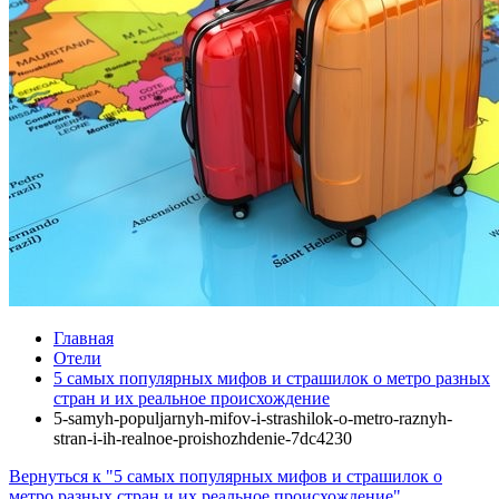
Главная
Отели
5 самых популярных мифов и страшилок о метро разных
стран и их реальное происхождение
5-samyh-populjarnyh-mifov-i-strashilok-o-metro-raznyh-
stran-i-ih-realnoe-proishozhdenie-7dc4230
Вернуться к "5 самых популярных мифов и страшилок о
метро разных стран и их реальное происхождение"