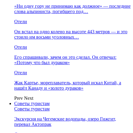
«Ни одну гору не принимаю как должное» — последние
слова альпиниста, погибшего под…
Отели
Он встал на одно колено на высоте 443 метров — и это
стоило им восьми уголовных…
Отели
Его спрашивали, зачем он это сделал. Он отвечал:
«Потому что был дураком»
Отели
Жак Картье, мореплаватель, который искал Китай, а
нашёл Канаду и «золото дураков»
Prev
Next
Советы туристам
Советы туристам
Экскурсия на Чегемские водопады, озеро Гижгит,
перевал Актопрак