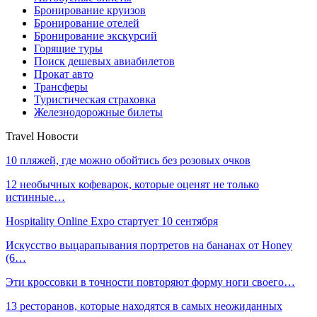
Бронирование круизов
Бронирование отелей
Бронирование экскурсий
Горящие туры
Поиск дешевых авиабилетов
Прокат авто
Трансферы
Туристическая страховка
Железнодорожные билеты
Travel Новости
10 пляжей, где можно обойтись без розовых очков
12 необычных кофеварок, которые оценят не только
истинные…
Hospitality Online Expo стартует 10 сентября
Искусство выцарапывания портретов на бананах от Honey
(6…
Эти кроссовки в точности повторяют форму ноги своего…
13 ресторанов, которые находятся в самых неожиданных