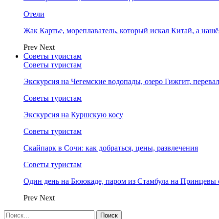
Отели
Жак Картье, мореплаватель, который искал Китай, а нашё
Prev
Next
Советы туристам
Советы туристам
Экскурсия на Чегемские водопады, озеро Гижгит, перева
Советы туристам
Экскурсия на Куршскую косу
Советы туристам
Скайпарк в Сочи: как добраться, цены, развлечения
Советы туристам
Один день на Бююкаде, паром из Стамбула на Принцевы 
Prev
Next