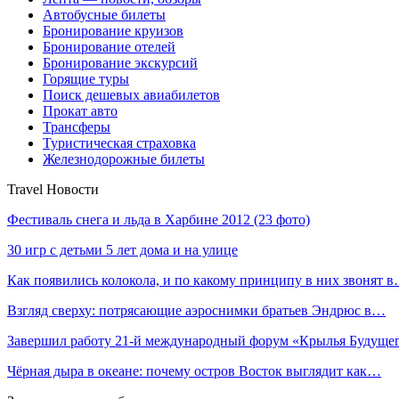
Автобусные билеты
Бронирование круизов
Бронирование отелей
Бронирование экскурсий
Горящие туры
Поиск дешевых авиабилетов
Прокат авто
Трансферы
Туристическая страховка
Железнодорожные билеты
Travel Новости
Фестиваль снега и льда в Харбине 2012 (23 фото)
30 игр с детьми 5 лет дома и на улице
Как появились колокола, и по какому принципу в них звонят 
Взгляд сверху: потрясающие аэроснимки братьев Эндрюс в…
Завершил работу 21-й международный форум «Крылья Будуще
Чёрная дыра в океане: почему остров Восток выглядит как…