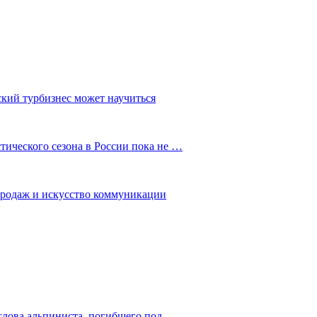
ский турбизнес может научиться
ического сезона в России пока не …
 продаж и искусство коммуникации
слова альпиниста, погибшего под…