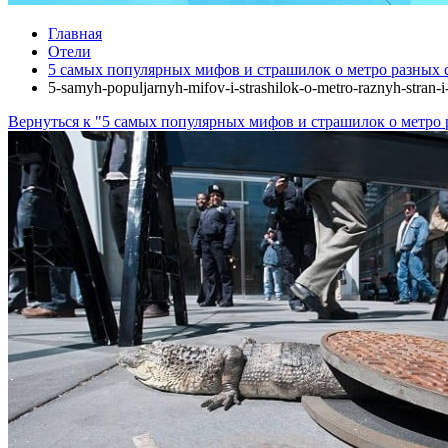
Главная
Отели
5 самых популярных мифов и страшилок о метро разных 
5-samyh-populjarnyh-mifov-i-strashilok-o-metro-raznyh-stran-
Вернуться к "5 самых популярных мифов и страшилок о метро 