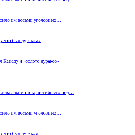
стоило им восьми уголовных…
му что был дураком»
л Канаду и «золото дураков»
слова альпиниста, погибшего под…
стоило им восьми уголовных…
му что был дураком»