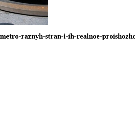
-metro-raznyh-stran-i-ih-realnoe-proishozh