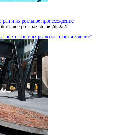
стран и их реальное происхождение
i-ih-realnoe-proishozhdenie-2dd222f
разных стран и их реальное происхождение"