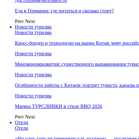
Достопримечательности
Еда в Германии: где питаться и сколько стоит?
Prev
Next
Новости туризма
Новости туризма
Кросс-бордер и технологии на рынке Китая: чему россий
Новости туризма
Минэкономразвития: существенного выравнивания турист
Новости туризма
Особенности работы с Китаем: портрет туриста, каналы
Новости туризма
Маевка ТУРСЛИВКИ в стиле BBQ 2026
Prev
Next
Отели
Отели
«Ни одну гору не принимаю как должное» — последние 