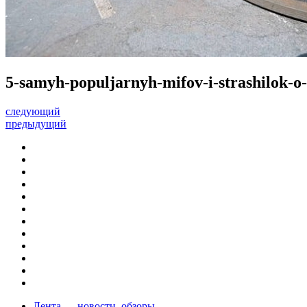
5-samyh-populjarnyh-mifov-i-strashilok-o
следующий
предыдущий
Лента — новости, обзоры