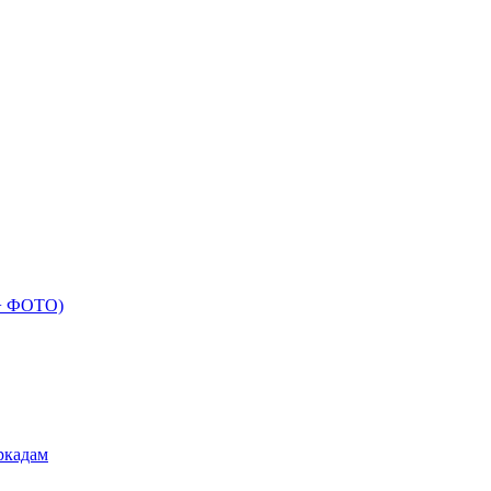
 + ФОТО)
ркадам