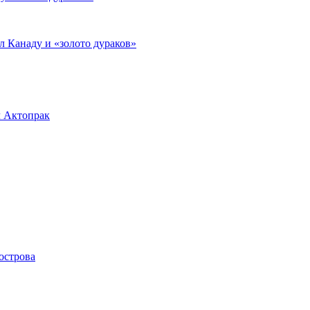
л Канаду и «золото дураков»
л Актопрак
острова