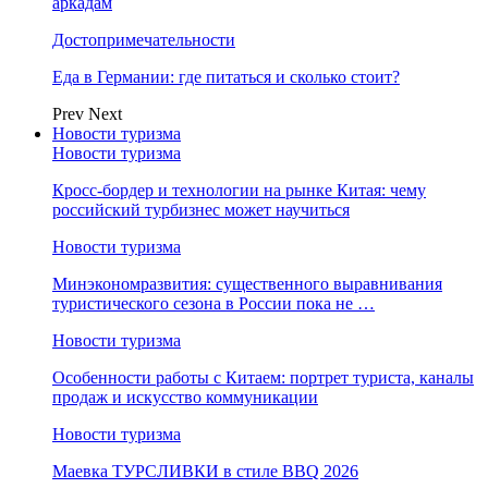
аркадам
Достопримечательности
Еда в Германии: где питаться и сколько стоит?
Prev
Next
Новости туризма
Новости туризма
Кросс-бордер и технологии на рынке Китая: чему
российский турбизнес может научиться
Новости туризма
Минэкономразвития: существенного выравнивания
туристического сезона в России пока не …
Новости туризма
Особенности работы с Китаем: портрет туриста, каналы
продаж и искусство коммуникации
Новости туризма
Маевка ТУРСЛИВКИ в стиле BBQ 2026