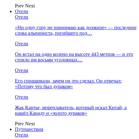
Prev
Next
Отели
Отели
«Ни одну гору не принимаю как должное» — последние
слова альпиниста, погибшего под…
Отели
Он встал на одно колено на высоте 443 метров — и это
стоило им восьми уголовных…
Отели
Его спрашивали, зачем он это сделал. Он отвечал:
«Потому что был дураком»
Отели
Жак Картье, мореплаватель, который искал Китай, а
нашёл Канаду и «золото дураков»
Prev
Next
Путешествия
Отели