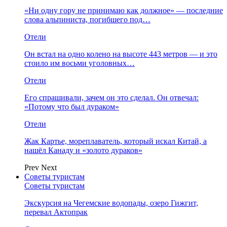
«Ни одну гору не принимаю как должное» — последние
слова альпиниста, погибшего под…
Отели
Он встал на одно колено на высоте 443 метров — и это
стоило им восьми уголовных…
Отели
Его спрашивали, зачем он это сделал. Он отвечал:
«Потому что был дураком»
Отели
Жак Картье, мореплаватель, который искал Китай, а
нашёл Канаду и «золото дураков»
Prev
Next
Советы туристам
Советы туристам
Экскурсия на Чегемские водопады, озеро Гижгит,
перевал Актопрак