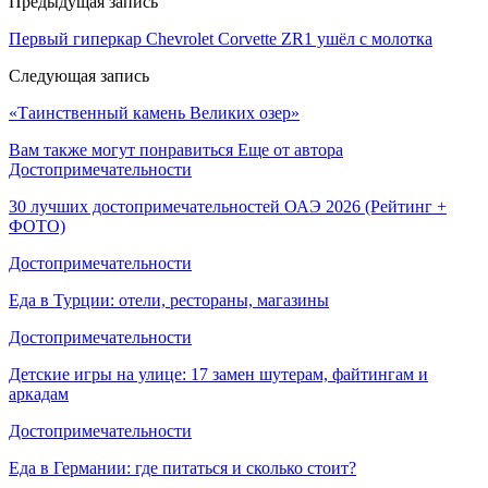
Предыдущая запись
Первый гиперкар Chevrolet Corvette ZR1 ушёл с молотка
Следующая запись
«Таинственный камень Великих озер»
Вам также могут понравиться
Еще от автора
Достопримечательности
30 лучших достопримечательностей ОАЭ 2026 (Рейтинг +
ФОТО)
Достопримечательности
Еда в Турции: отели, рестораны, магазины
Достопримечательности
Детские игры на улице: 17 замен шутерам, файтингам и
аркадам
Достопримечательности
Еда в Германии: где питаться и сколько стоит?