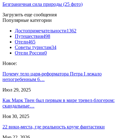
Безграничная сила природы (25 фото)
Загрузить еще сообщения
Популярные категории
Достопримечательности
1362
Путешествия
498
Отели
465
Советы туристам
34
Отели России
0
Новое:
Почему тело царя-реформатора Петра I лежало
непогребенным 6…
Июл 29, 2025
Как Марк Твен был первым в мире тревел-блогером:
скандальные…
Ноя 30, 2025
22 вики-места, где реальность круче фантастики
Мар 22, 2026