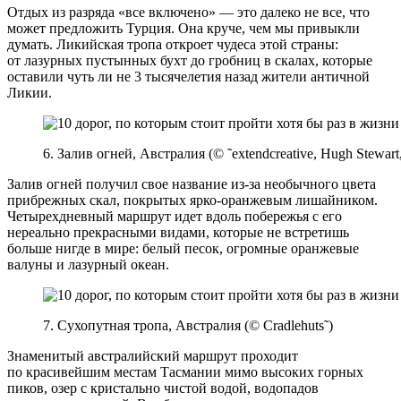
Отдых из разряда «все включено» — это далеко не все, что
может предложить Турция. Она круче, чем мы привыкли
думать. Ликийская тропа откроет чудеса этой страны:
от лазурных пустынных бухт до гробниц в скалах, которые
оставили чуть ли не 3 тысячелетия назад жители античной
Ликии.
6. Залив огней, Австралия (© ˜extendcreative, Hugh Stewart,
Залив огней получил свое название из-за необычного цвета
прибрежных скал, покрытых ярко-оранжевым лишайником.
Четырехдневный маршрут идет вдоль побережья с его
нереально прекрасными видами, которые не встретишь
больше нигде в мире: белый песок, огромные оранжевые
валуны и лазурный океан.
7. Сухопутная тропа, Австралия (© Cradlehuts˜)
Знаменитый австралийский маршрут проходит
по красивейшим местам Тасмании мимо высоких горных
пиков, озер с кристально чистой водой, водопадов