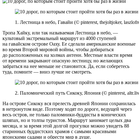
1. Лестница в небо, Гавайи (© pinterest, thejoltjoker, laszlof
Тропа Хайку, или так называемая Лестница в небо, —
культовый экстремальный маршрут из 4000 ступеней
на гавайском острове Оаху. Ее сделали американские военные
во время Второй мировой войны, чтобы добираться
до расположенных на холмах антенн. Местные власти время
от времени закрывают опасную лестницу, но желающих
забраться на нее меньше не становится. Да, если соберетесь
туда, помните — вниз лучше не смотреть.
2. Паломнический путь Сикоку, Япония (© pinterest, altr.live
На острове Сикоку вся прелесть древней Японии сохранилась
в нетронутом виде. Поэтому ходят по дороге, ведущей через
весь остров, не только паломники-буддисты в конических
шляпах, но и толпы туристов. Маршрут занимает целых два
месяца, и за время этой долгой прогулки можно увидеть 88
старинных буддистских храмов с самыми красивыми
японскими садами и обрести мир в душе.