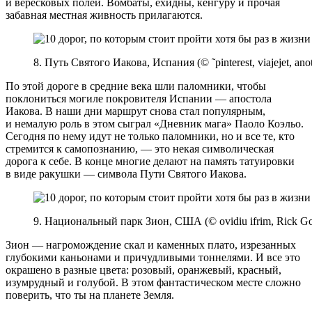
и вересковых полей. Вомбаты, ехидны, кенгуру и прочая
забавная местная живность прилагаются.
8. Путь Святого Иакова, Испания (© ˜pinterest, viajejet, ano
По этой дороге в средние века шли паломники, чтобы
поклониться могиле покровителя Испании — апостола
Иакова. В наши дни маршрут снова стал популярным,
и немалую роль в этом сыграл «Дневник мага» Паоло Коэльо.
Сегодня по нему идут не только паломники, но и все те, кто
стремится к самопознанию, — это некая символическая
дорога к себе. В конце многие делают на память татуировки
в виде ракушки — символа Пути Святого Иакова.
9. Национальный парк Зион, США (© ovidiu ifrim, Rick Gold
Зион — нагромождение скал и каменных плато, изрезанных
глубокими каньонами и причудливыми тоннелями. И все это
окрашено в разные цвета: розовый, оранжевый, красный,
изумрудный и голубой. В этом фантастическом месте сложно
поверить, что ты на планете Земля.