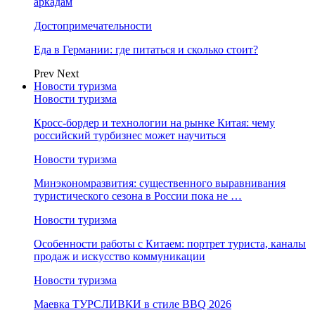
аркадам
Достопримечательности
Еда в Германии: где питаться и сколько стоит?
Prev
Next
Новости туризма
Новости туризма
Кросс-бордер и технологии на рынке Китая: чему
российский турбизнес может научиться
Новости туризма
Минэкономразвития: существенного выравнивания
туристического сезона в России пока не …
Новости туризма
Особенности работы с Китаем: портрет туриста, каналы
продаж и искусство коммуникации
Новости туризма
Маевка ТУРСЛИВКИ в стиле BBQ 2026