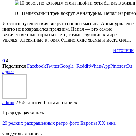
10. Пешеходный трек вокруг Аннапурны, Непал (© pinterest
Из этого путешествия вокруг горного массива Аннапурна еще
никто не возвращался прежним. Непал — это самые
величественные горы на свете, самые глубокие в мире
ущелья, затерянные в горах буддистские храмы и места силы.
Источник
0
4
Поделится
Facebook
Twitter
Google+
ReddIt
WhatsApp
Pinterest
Эл.
адрес
admin
2366 записей
0 комментариев
Предыдущая запись
20 редких раскрашенных ретро-фото Европы XX века
Следующая запись