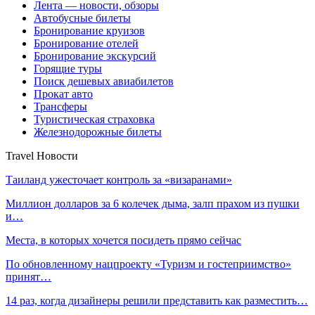
Лента — новости, обзоры
Автобусные билеты
Бронирование круизов
Бронирование отелей
Бронирование экскурсий
Горящие туры
Поиск дешевых авиабилетов
Прокат авто
Трансферы
Туристическая страховка
Железнодорожные билеты
Travel Новости
Таиланд ужесточает контроль за «визаранами»
Миллион долларов за 6 колечек дыма, залп прахом из пушки
и…
Места, в которых хочется посидеть прямо сейчас
По обновленному нацпроекту «Туризм и гостеприимство»
принят…
14 раз, когда дизайнеры решили представить как разместить…