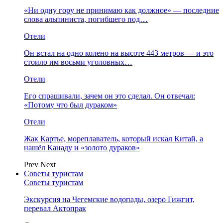
«Ни одну гору не принимаю как должное» — последние
слова альпиниста, погибшего под…
Отели
Он встал на одно колено на высоте 443 метров — и это
стоило им восьми уголовных…
Отели
Его спрашивали, зачем он это сделал. Он отвечал:
«Потому что был дураком»
Отели
Жак Картье, мореплаватель, который искал Китай, а
нашёл Канаду и «золото дураков»
Prev
Next
Советы туристам
Советы туристам
Экскурсия на Чегемские водопады, озеро Гижгит,
перевал Актопрак