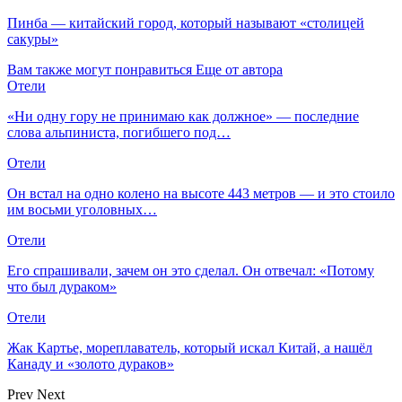
Пинба — китайский город, который называют «столицей
сакуры»
Вам также могут понравиться
Еще от автора
Отели
«Ни одну гору не принимаю как должное» — последние
слова альпиниста, погибшего под…
Отели
Он встал на одно колено на высоте 443 метров — и это стоило
им восьми уголовных…
Отели
Его спрашивали, зачем он это сделал. Он отвечал: «Потому
что был дураком»
Отели
Жак Картье, мореплаватель, который искал Китай, а нашёл
Канаду и «золото дураков»
Prev
Next