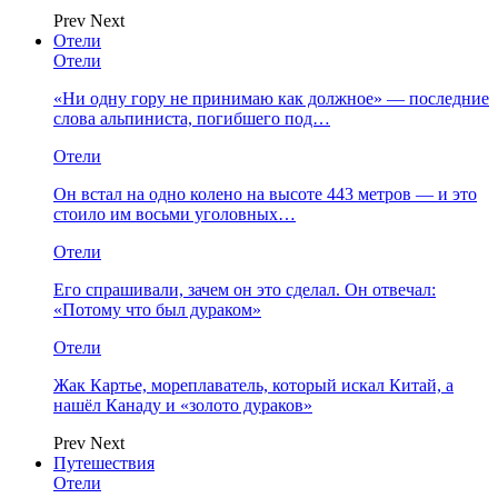
Prev
Next
Отели
Отели
«Ни одну гору не принимаю как должное» — последние
слова альпиниста, погибшего под…
Отели
Он встал на одно колено на высоте 443 метров — и это
стоило им восьми уголовных…
Отели
Его спрашивали, зачем он это сделал. Он отвечал:
«Потому что был дураком»
Отели
Жак Картье, мореплаватель, который искал Китай, а
нашёл Канаду и «золото дураков»
Prev
Next
Путешествия
Отели