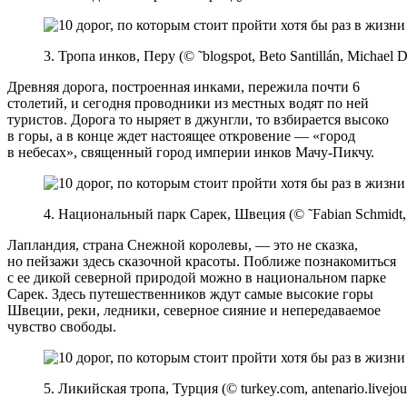
3. Тропа инков, Перу (© ˜blogspot, Beto Santillán, Michael Do
Древняя дорога, построенная инками, пережила почти 6
столетий, и сегодня проводники из местных водят по ней
туристов. Дорога то ныряет в джунгли, то взбирается высоко
в горы, а в конце ждет настоящее откровение — «город
в небесах», священный город империи инков Мачу-Пикчу.
4. Национальный парк Сарек, Швеция (© ˜Fabian Schmidt, 
Лапландия, страна Снежной королевы, — это не сказка,
но пейзажи здесь сказочной красоты. Поближе познакомиться
с ее дикой северной природой можно в национальном парке
Сарек. Здесь путешественников ждут самые высокие горы
Швеции, реки, ледники, северное сияние и непередаваемое
чувство свободы.
5. Ликийская тропа, Турция (© turkey.com, antenario.livejourn