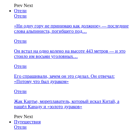
Prev
Next
Отели
Отели
«Ни одну гору не принимаю как должное» — последние
слова альпиниста, погибшего под…
Отели
Он встал на одно колено на высоте 443 метров — и это
стоило им восьми уголовных…
Отели
Его спрашивали, зачем он это сделал. Он отвечал:
«Потому что был дураком»
Отели
Жак Картье, мореплаватель, который искал Китай, а
нашёл Канаду и «золото дураков»
Prev
Next
Путешествия
Отели