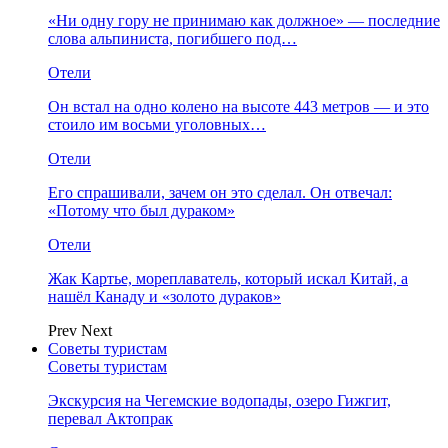
«Ни одну гору не принимаю как должное» — последние
слова альпиниста, погибшего под…
Отели
Он встал на одно колено на высоте 443 метров — и это
стоило им восьми уголовных…
Отели
Его спрашивали, зачем он это сделал. Он отвечал:
«Потому что был дураком»
Отели
Жак Картье, мореплаватель, который искал Китай, а
нашёл Канаду и «золото дураков»
Prev
Next
Советы туристам
Советы туристам
Экскурсия на Чегемские водопады, озеро Гижгит,
перевал Актопрак