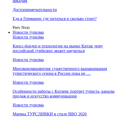
аркадам
Достопримечательности
Еда в Германии: где питаться и сколько стоит?
Prev
Next
Новости туризма
Новости туризма
Кросс-бордер и технологии на рынке Китая: чему
российский турбизнес может научиться
Новости туризма
Минэкономразвития: существенного выравнивания
туристического сезона в России пока не …
Новости туризма
Особенности работы с Китаем: портрет туриста, каналы
продаж и искусство коммуникации
Новости туризма
Маевка ТУРСЛИВКИ в стиле BBQ 2026