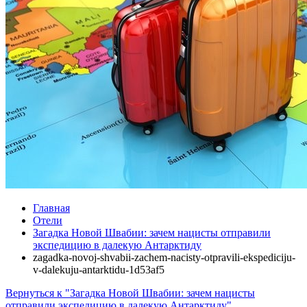
Главная
Отели
Загадка Новой Швабии: зачем нацисты отправили
экспедицию в далекую Антарктиду
zagadka-novoj-shvabii-zachem-nacisty-otpravili-ekspediciju-
v-dalekuju-antarktidu-1d53af5
Вернуться к "Загадка Новой Швабии: зачем нацисты
отправили экспедицию в далекую Антарктиду"