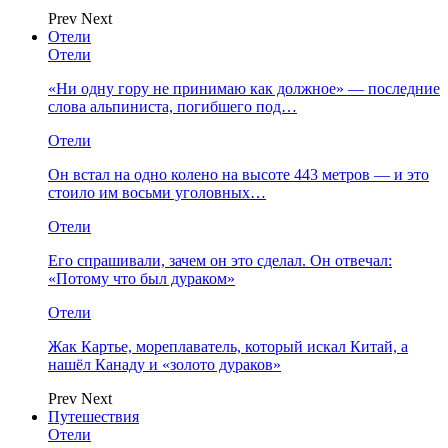
Prev
Next
Отели
Отели
«Ни одну гору не принимаю как должное» — последние
слова альпиниста, погибшего под…
Отели
Он встал на одно колено на высоте 443 метров — и это
стоило им восьми уголовных…
Отели
Его спрашивали, зачем он это сделал. Он отвечал:
«Потому что был дураком»
Отели
Жак Картье, мореплаватель, который искал Китай, а
нашёл Канаду и «золото дураков»
Prev
Next
Путешествия
Отели