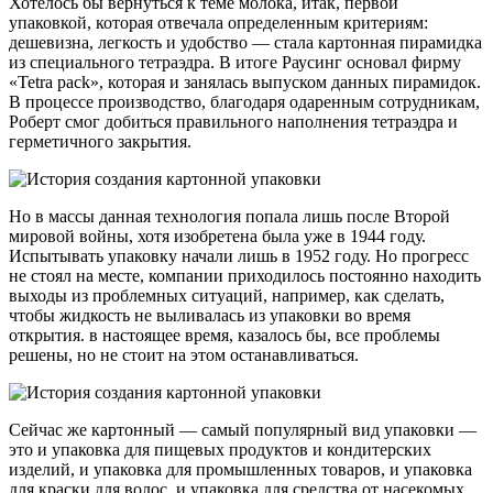
Хотелось бы вернуться к теме молока, итак, первой
упаковкой, которая отвечала определенным критериям:
дешевизна, легкость и удобство — стала картонная пирамидка
из специального тетраэдра. В итоге Раусинг основал фирму
«Tetra pack», которая и занялась выпуском данных пирамидок.
В процессе производство, благодаря одаренным сотрудникам,
Роберт смог добиться правильного наполнения тетраэдра и
герметичного закрытия.
Но в массы данная технология попала лишь после Второй
мировой войны, хотя изобретена была уже в 1944 году.
Испытывать упаковку начали лишь в 1952 году. Но прогресс
не стоял на месте, компании приходилось постоянно находить
выходы из проблемных ситуаций, например, как сделать,
чтобы жидкость не выливалась из упаковки во время
открытия. в настоящее время, казалось бы, все проблемы
решены, но не стоит на этом останавливаться.
Сейчас же картонный — самый популярный вид упаковки —
это и упаковка для пищевых продуктов и кондитерских
изделий, и упаковка для промышленных товаров, и упаковка
для краски для волос, и упаковка для средства от насекомых.