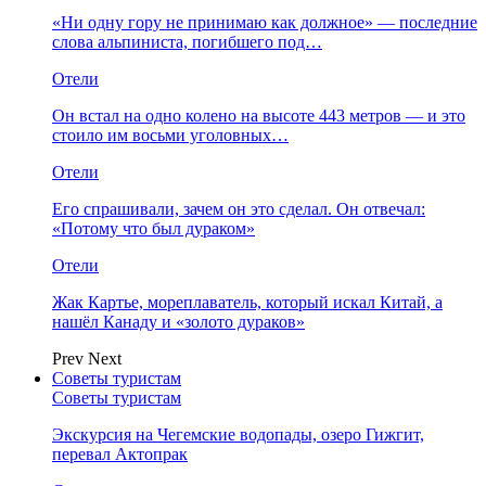
«Ни одну гору не принимаю как должное» — последние
слова альпиниста, погибшего под…
Отели
Он встал на одно колено на высоте 443 метров — и это
стоило им восьми уголовных…
Отели
Его спрашивали, зачем он это сделал. Он отвечал:
«Потому что был дураком»
Отели
Жак Картье, мореплаватель, который искал Китай, а
нашёл Канаду и «золото дураков»
Prev
Next
Советы туристам
Советы туристам
Экскурсия на Чегемские водопады, озеро Гижгит,
перевал Актопрак