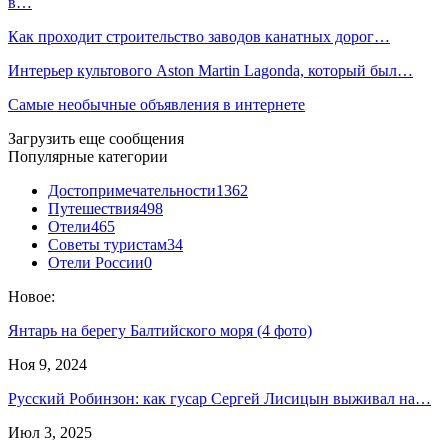
в…
Как проходит строительство заводов канатных дорог…
Интерьер культового Aston Martin Lagonda, который был…
Самые необычные объявления в интернете
Загрузить еще сообщения
Популярные категории
Достопримечательности
1362
Путешествия
498
Отели
465
Советы туристам
34
Отели России
0
Новое:
Янтарь на берегу Балтийского моря (4 фото)
Ноя 9, 2024
Русский Робинзон: как гусар Сергей Лисицын выживал на…
Июл 3, 2025