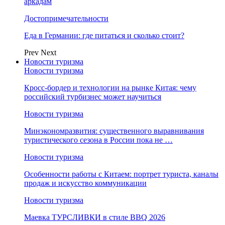
аркадам
Достопримечательности
Еда в Германии: где питаться и сколько стоит?
Prev
Next
Новости туризма
Новости туризма
Кросс-бордер и технологии на рынке Китая: чему
российский турбизнес может научиться
Новости туризма
Минэкономразвития: существенного выравнивания
туристического сезона в России пока не …
Новости туризма
Особенности работы с Китаем: портрет туриста, каналы
продаж и искусство коммуникации
Новости туризма
Маевка ТУРСЛИВКИ в стиле BBQ 2026