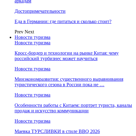
аркадам
Достопримечательности
Еда в Германии: где питаться и сколько стоит?
Prev
Next
Новости туризма
Новости туризма
Кросс-бордер и технологии на рынке Китая: чему
российский турбизнес может научиться
Новости туризма
Минэкономразвития: существенного выравнивания
туристического сезона в России пока не …
Новости туризма
Особенности работы с Китаем: портрет туриста, каналы
продаж и искусство коммуникации
Новости туризма
Маевка ТУРСЛИВКИ в стиле BBQ 2026