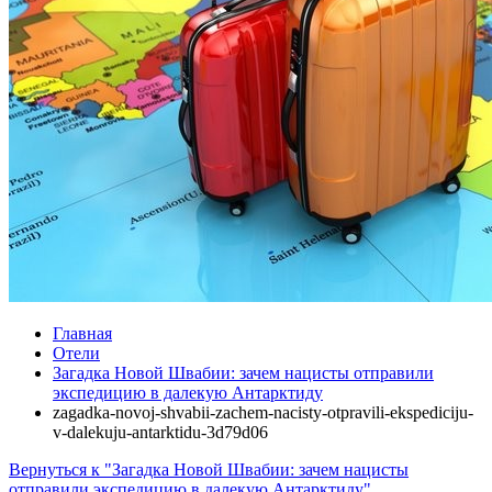
Главная
Отели
Загадка Новой Швабии: зачем нацисты отправили
экспедицию в далекую Антарктиду
zagadka-novoj-shvabii-zachem-nacisty-otpravili-ekspediciju-
v-dalekuju-antarktidu-3d79d06
Вернуться к "Загадка Новой Швабии: зачем нацисты
отправили экспедицию в далекую Антарктиду"