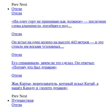
Prev
Next
Отели
Отели
«Ни одну гору не принимаю как должное» — последние
слова альпиниста, погибшего под…
Отели
Он встал на одно колено на высоте 443 метров — и это
стоило им восьми уголовных…
Отели
Его спрашивали, зачем он это сделал. Он отвечал:
«Потому что был дураком»
Отели
Жак Картье, мореплаватель, который искал Китай, а
нашёл Канаду и «золото дураков»
Prev
Next
Путешествия
Отели