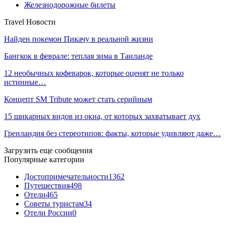
Железнодорожные билеты
Travel Новости
Найден покемон Пикачу в реальной жизни
Бангкок в феврале: теплая зима в Таиланде
12 необычных кофеварок, которые оценят не только
истинные…
Концепт SM Tribute может стать серийным
15 шикарных видов из окна, от которых захватывает дух
Гренландия без стереотипов: факты, которые удивляют даже…
Загрузить еще сообщения
Популярные категории
Достопримечательности
1362
Путешествия
498
Отели
465
Советы туристам
34
Отели России
0