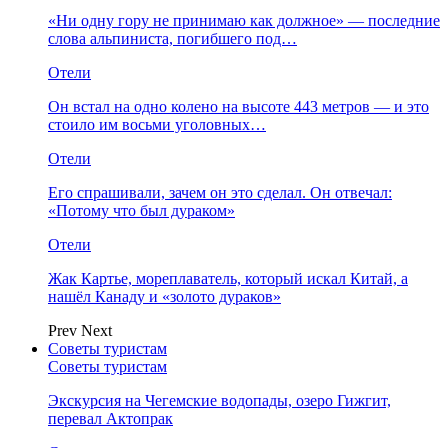
«Ни одну гору не принимаю как должное» — последние
слова альпиниста, погибшего под…
Отели
Он встал на одно колено на высоте 443 метров — и это
стоило им восьми уголовных…
Отели
Его спрашивали, зачем он это сделал. Он отвечал:
«Потому что был дураком»
Отели
Жак Картье, мореплаватель, который искал Китай, а
нашёл Канаду и «золото дураков»
Prev
Next
Советы туристам
Советы туристам
Экскурсия на Чегемские водопады, озеро Гижгит,
перевал Актопрак