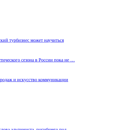
ский турбизнес может научиться
ического сезона в России пока не …
 продаж и искусство коммуникации
слова альпиниста, погибшего под…