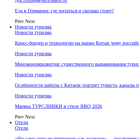
Достопримечательности
Еда в Германии: где питаться и сколько стоит?
Prev
Next
Новости туризма
Новости туризма
Кросс-бордер и технологии на рынке Китая: чему россий
Новости туризма
Минэкономразвития: существенного выравнивания турист
Новости туризма
Особенности работы с Китаем: портрет туриста, каналы
Новости туризма
Маевка ТУРСЛИВКИ в стиле BBQ 2026
Prev
Next
Отели
Отели
«Ни одну гору не принимаю как должное» — последние 