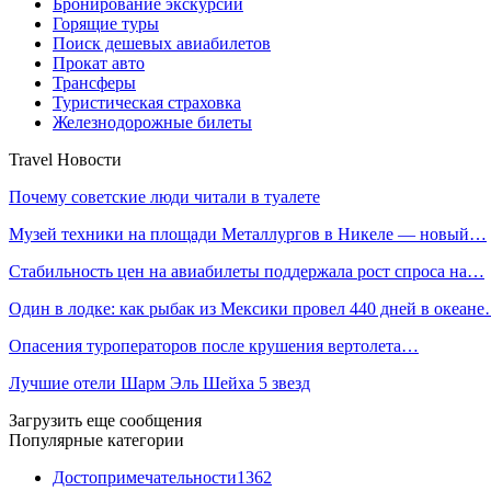
Бронирование экскурсий
Горящие туры
Поиск дешевых авиабилетов
Прокат авто
Трансферы
Туристическая страховка
Железнодорожные билеты
Travel Новости
Почему советские люди читали в туалете
Музей техники на площади Металлургов в Никеле — новый…
Стабильность цен на авиабилеты поддержала рост спроса на…
Один в лодке: как рыбак из Мексики провел 440 дней в океан
Опасения туроператоров после крушения вертолета…
Лучшие отели Шарм Эль Шейха 5 звезд
Загрузить еще сообщения
Популярные категории
Достопримечательности
1362