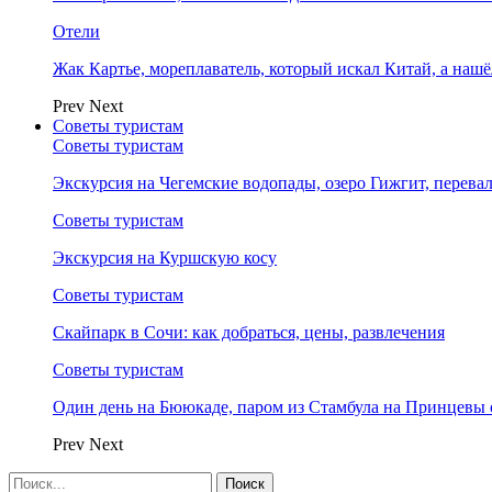
Отели
Жак Картье, мореплаватель, который искал Китай, а нашё
Prev
Next
Советы туристам
Советы туристам
Экскурсия на Чегемские водопады, озеро Гижгит, перева
Советы туристам
Экскурсия на Куршскую косу
Советы туристам
Скайпарк в Сочи: как добраться, цены, развлечения
Советы туристам
Один день на Бююкаде, паром из Стамбула на Принцевы 
Prev
Next