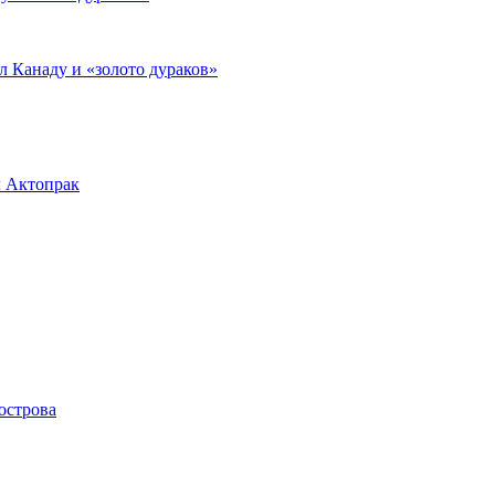
л Канаду и «золото дураков»
л Актопрак
острова