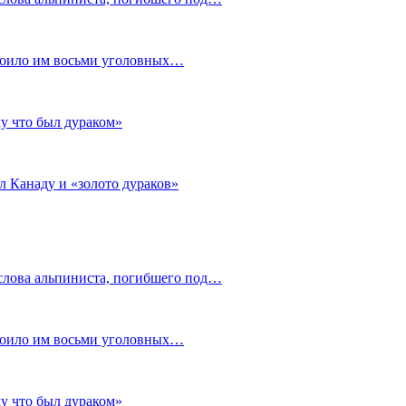
стоило им восьми уголовных…
му что был дураком»
л Канаду и «золото дураков»
слова альпиниста, погибшего под…
стоило им восьми уголовных…
му что был дураком»