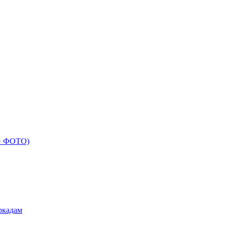
 + ФОТО)
ркадам