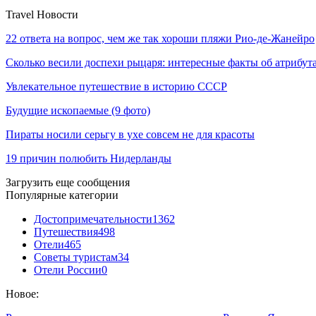
Travel Новости
22 ответа на вопрос, чем же так хороши пляжи Рио-де-Жанейро
Сколько весили доспехи рыцаря: интересные факты об атрибу
Увлекательное путешествие в историю СССР
Будущие ископаемые (9 фото)
Пираты носили серьгу в ухе совсем не для красоты
19 причин полюбить Нидерланды
Загрузить еще сообщения
Популярные категории
Достопримечательности
1362
Путешествия
498
Отели
465
Советы туристам
34
Отели России
0
Новое: