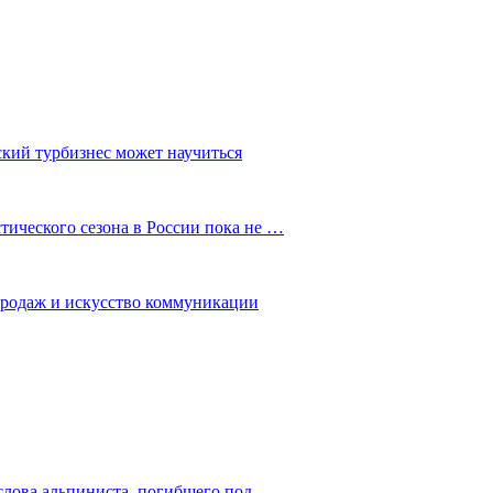
ский турбизнес может научиться
ического сезона в России пока не …
 продаж и искусство коммуникации
слова альпиниста, погибшего под…