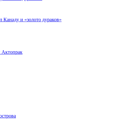
л Канаду и «золото дураков»
л Актопрак
острова