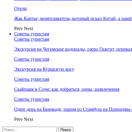
Отели
Жак Картье, мореплаватель, который искал Китай, а нашё
Prev
Next
Советы туристам
Советы туристам
Экскурсия на Чегемские водопады, озеро Гижгит, перева
Советы туристам
Экскурсия на Куршскую косу
Советы туристам
Скайпарк в Сочи: как добраться, цены, развлечения
Советы туристам
Один день на Бююкаде, паром из Стамбула на Принцевы 
Prev
Next