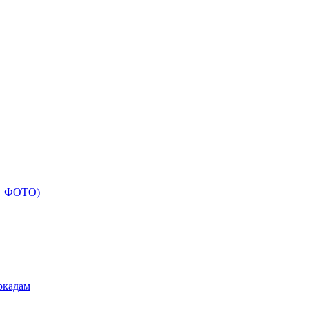
 + ФОТО)
ркадам