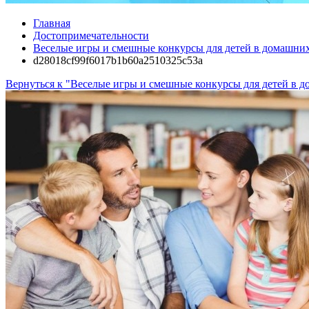
Главная
Достопримечательности
Веселые игры и смешные конкурсы для детей в домашних у
d28018cf99f6017b1b60a2510325c53a
Вернуться к "Веселые игры и смешные конкурсы для детей в д