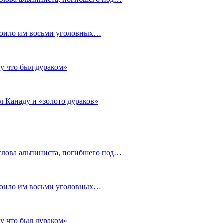
стоило им восьми уголовных…
му что был дураком»
л Канаду и «золото дураков»
слова альпиниста, погибшего под…
стоило им восьми уголовных…
му что был дураком»