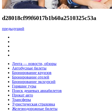
d28018cf99f6017b1b60a2510325c53a
предыдущий
Лента — новости, обзоры
Автобусные билеты
Бронирование круизов
Бронирование отелей
Бронирование экскурсий
Горящие туры
Поиск дешевых авиабилетов
Прокат авто
Трансферы
Туристическая страховка
Железнодорожные билеты