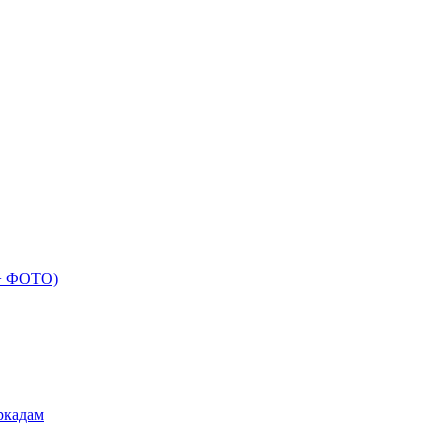
 + ФОТО)
ркадам