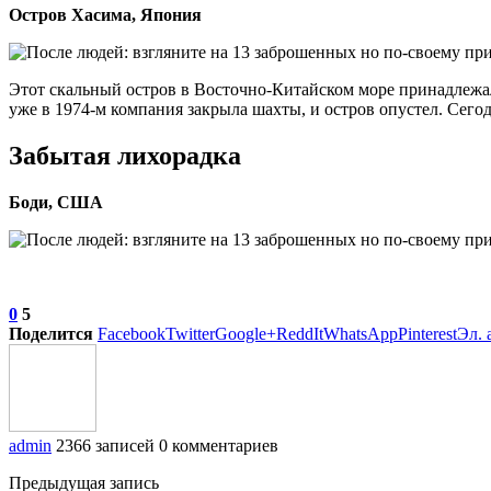
Остров Хасима, Япония
Этот скальный остров в Восточно-Китайском море принадлежал 
уже в 1974-м компания закрыла шахты, и остров опустел. Сего
Забытая лихорадка
Боди, США
0
5
Поделится
Facebook
Twitter
Google+
ReddIt
WhatsApp
Pinterest
Эл. 
admin
2366 записей
0 комментариев
Предыдущая запись