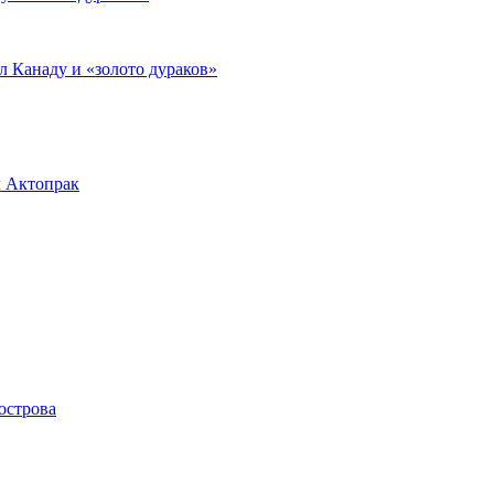
л Канаду и «золото дураков»
л Актопрак
острова