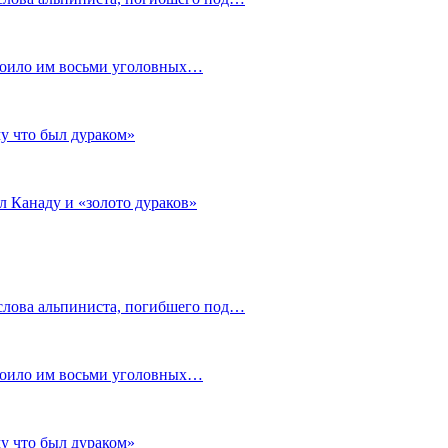
стоило им восьми уголовных…
му что был дураком»
л Канаду и «золото дураков»
слова альпиниста, погибшего под…
стоило им восьми уголовных…
му что был дураком»