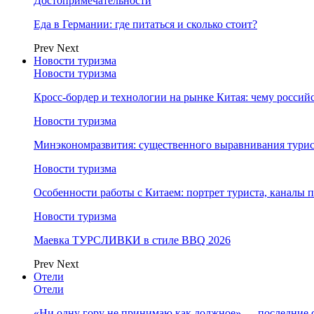
Достопримечательности
Еда в Германии: где питаться и сколько стоит?
Prev
Next
Новости туризма
Новости туризма
Кросс-бордер и технологии на рынке Китая: чему россий
Новости туризма
Минэкономразвития: существенного выравнивания турист
Новости туризма
Особенности работы с Китаем: портрет туриста, каналы
Новости туризма
Маевка ТУРСЛИВКИ в стиле BBQ 2026
Prev
Next
Отели
Отели
«Ни одну гору не принимаю как должное» — последние 