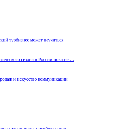
ский турбизнес может научиться
ического сезона в России пока не …
 продаж и искусство коммуникации
слова альпиниста, погибшего под…