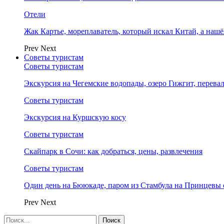
Отели
Жак Картье, мореплаватель, который искал Китай, а нашё
Prev
Next
Советы туристам
Советы туристам
Экскурсия на Чегемские водопады, озеро Гижгит, перева
Советы туристам
Экскурсия на Куршскую косу
Советы туристам
Скайпарк в Сочи: как добраться, цены, развлечения
Советы туристам
Один день на Бююкаде, паром из Стамбула на Принцевы 
Prev
Next