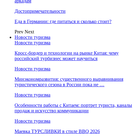
аркадам
Достопримечательности
Еда в Германии: где питаться и сколько стоит?
Prev
Next
Новости туризма
Новости туризма
Кросс-бордер и технологии на рынке Китая: чему
российский турбизнес может научиться
Новости туризма
Минэкономразвития: существенного выравнивания
туристического сезона в России пока не …
Новости туризма
Особенности работы с Китаем: портрет туриста, каналы
продаж и искусство коммуникации
Новости туризма
Маевка ТУРСЛИВКИ в стиле BBQ 2026