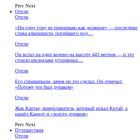
Prev
Next
Отели
Отели
«Ни одну гору не принимаю как должное» — последние
слова альпиниста, погибшего под…
Отели
Он встал на одно колено на высоте 443 метров — и это
стоило им восьми уголовных…
Отели
Его спрашивали, зачем он это сделал. Он отвечал:
«Потому что был дураком»
Отели
Жак Картье, мореплаватель, который искал Китай, а
нашёл Канаду и «золото дураков»
Prev
Next
Путешествия
Отели