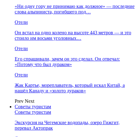
«Ни одну гору не принимаю как должное» — последние
слова альпиниста, погибшего под…
Отели
Он встал на одно колено на высоте 443 метров — и это
стоило им восьми уголовных…
Отели
Его спрашивали, зачем он это сделал. Он отвечал:
«Потому что был дураком»
Отели
Жак Картье, мореплаватель, который искал Китай, а
нашёл Канаду и «золото дураков»
Prev
Next
Советы туристам
Советы туристам
Экскурсия на Чегемские водопады, озеро Гижгит,
перевал Актопрак