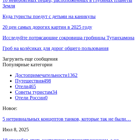
10 невероятных пещер, расположенных в глубинах планеты
Земля
Куда туристы поедут с детьми на каникулы
20 цен самых дорогих картин в 2025 году
Исследуйте потрясающие сокровища гробницы Тутанхамона
Гроб на колёсиках для дорог общего пользования
Загрузить еще сообщения
Популярные категории
Достопримечательности
1362
Путешествия
498
Отели
465
Советы туристам
34
Отели России
0
Новое:
5 нетривиальных концептов танков, которые так не были…
Июл 8, 2025