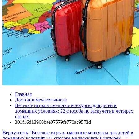
Главная
Достопримечательности
Веселые игры и смешные конкурсы для детей в
домашних условиях: 22 способа не заскучать в четырех
стенах
301f16d13960bae07579fe770ac9573d
Вернуться к "Веселые игры и смешные конкурсы для детей в
домашних условиях: 22 способа не заскучать в четырех…"