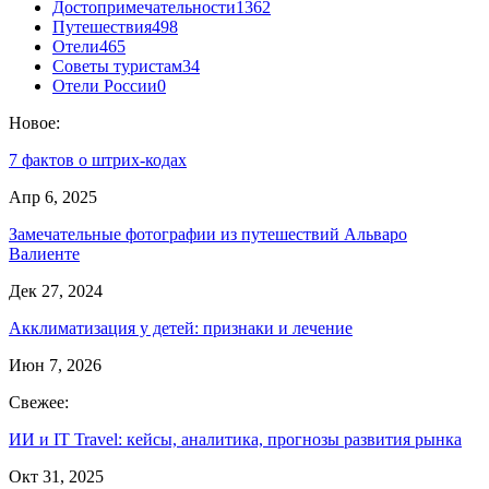
Достопримечательности
1362
Путешествия
498
Отели
465
Советы туристам
34
Отели России
0
Новое:
7 фактов о штрих-кодах
Апр 6, 2025
Замечательные фотографии из путешествий Альваро
Валиенте
Дек 27, 2024
Акклиматизация у детей: признаки и лечение
Июн 7, 2026
Свежее:
ИИ и IT Travel: кейсы, аналитика, прогнозы развития рынка
Окт 31, 2025