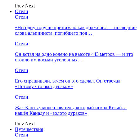
Prev
Next
Отели
Отели
«Ни одну гору не принимаю как должное» — последние
слова альпиниста, погибшего под…
Отели
Он встал на одно колено на высоте 443 метров — и это
стоило им восьми уголовных…
Отели
Его спрашивали, зачем он это сделал. Он отвечал:
«Потому что был дураком»
Отели
Жак Картье, мореплаватель, который искал Китай, а
нашёл Канаду и «золото дураков»
Prev
Next
Путешествия
Отели