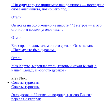
«Ни одну гору не принимаю как должное» — последние
слова альпиниста, погибшего под…
Отели
Он встал на одно колено на высоте 443 метров — и это
стоило им восьми уголовных…
Отели
Его спрашивали, зачем он это сделал. Он отвечал:
«Потому что был дураком»
Отели
Жак Картье, мореплаватель, который искал Китай, а
нашёл Канаду и «золото дураков»
Prev
Next
Советы туристам
Советы туристам
Экскурсия на Чегемские водопады, озеро Гижгит,
перевал Актопрак