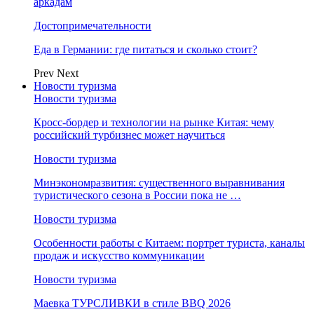
аркадам
Достопримечательности
Еда в Германии: где питаться и сколько стоит?
Prev
Next
Новости туризма
Новости туризма
Кросс-бордер и технологии на рынке Китая: чему
российский турбизнес может научиться
Новости туризма
Минэкономразвития: существенного выравнивания
туристического сезона в России пока не …
Новости туризма
Особенности работы с Китаем: портрет туриста, каналы
продаж и искусство коммуникации
Новости туризма
Маевка ТУРСЛИВКИ в стиле BBQ 2026