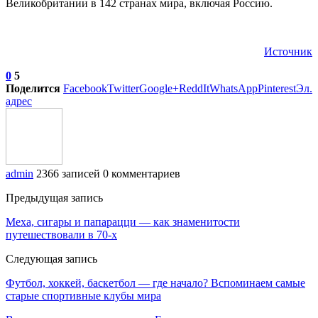
Великобритании в 142 странах мира, включая Россию.
Источник
0
5
Поделится
Facebook
Twitter
Google+
ReddIt
WhatsApp
Pinterest
Эл.
адрес
admin
2366 записей
0 комментариев
Предыдущая запись
Меха, сигары и папарацци — как знаменитости
путешествовали в 70-х
Следующая запись
Футбол, хоккей, баскетбол — где начало? Вспоминаем самые
старые спортивные клубы мира