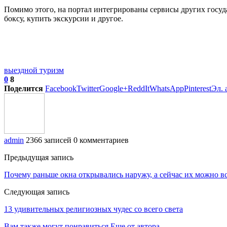
Помимо этого, на портал интегрированы сервисы других госуд
боксу, купить экскурсии и другое.
выездной туризм
0
8
Поделится
Facebook
Twitter
Google+
ReddIt
WhatsApp
Pinterest
Эл. 
admin
2366 записей
0 комментариев
Предыдущая запись
Почему раньше окна открывались наружу, а сейчас их можно в
Следующая запись
13 удивительных религиозных чудес со всего света
Вам также могут понравиться
Еще от автора