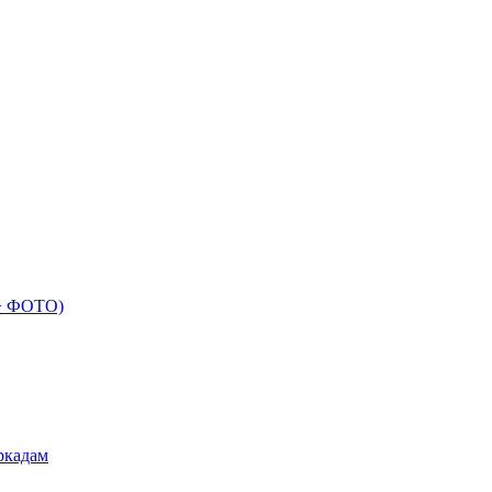
 + ФОТО)
ркадам