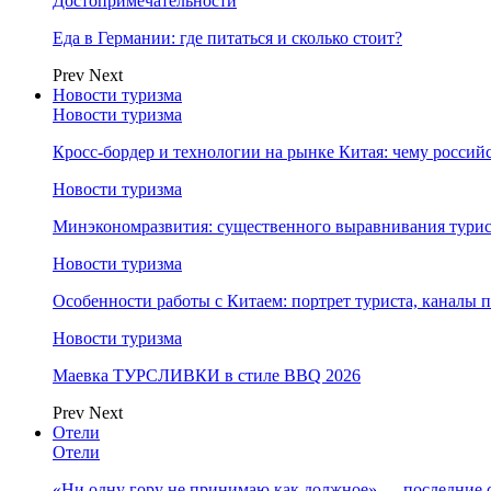
Достопримечательности
Еда в Германии: где питаться и сколько стоит?
Prev
Next
Новости туризма
Новости туризма
Кросс-бордер и технологии на рынке Китая: чему россий
Новости туризма
Минэкономразвития: существенного выравнивания турист
Новости туризма
Особенности работы с Китаем: портрет туриста, каналы
Новости туризма
Маевка ТУРСЛИВКИ в стиле BBQ 2026
Prev
Next
Отели
Отели
«Ни одну гору не принимаю как должное» — последние 