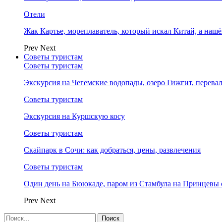
Отели
Жак Картье, мореплаватель, который искал Китай, а нашё
Prev
Next
Советы туристам
Советы туристам
Экскурсия на Чегемские водопады, озеро Гижгит, перева
Советы туристам
Экскурсия на Куршскую косу
Советы туристам
Скайпарк в Сочи: как добраться, цены, развлечения
Советы туристам
Один день на Бююкаде, паром из Стамбула на Принцевы 
Prev
Next