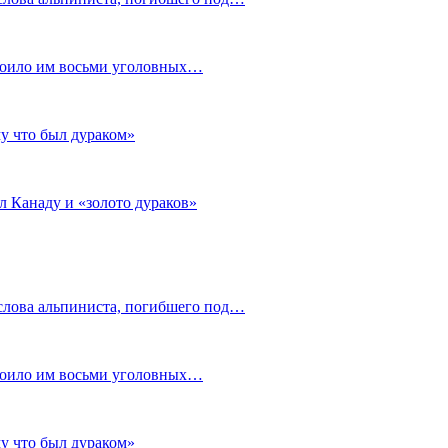
стоило им восьми уголовных…
му что был дураком»
л Канаду и «золото дураков»
слова альпиниста, погибшего под…
стоило им восьми уголовных…
му что был дураком»