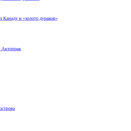
л Канаду и «золото дураков»
л Актопрак
острова