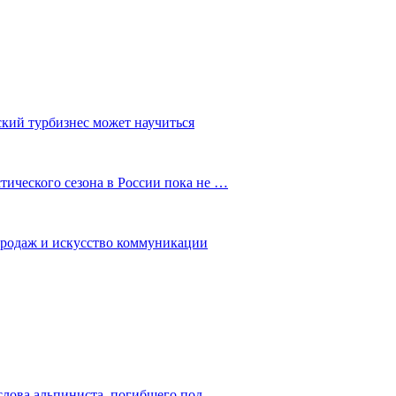
ский турбизнес может научиться
ического сезона в России пока не …
 продаж и искусство коммуникации
слова альпиниста, погибшего под…