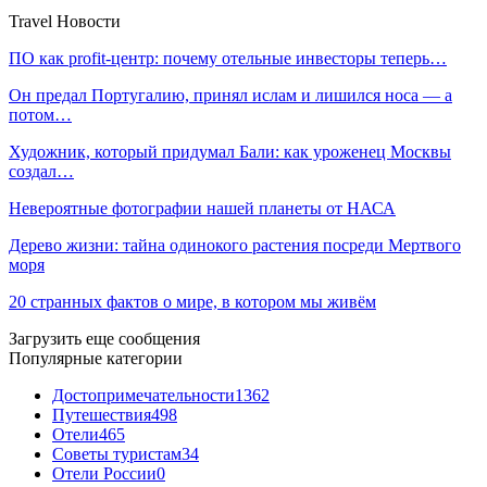
Travel Новости
ПО как profit-центр: почему отельные инвесторы теперь…
Он предал Португалию, принял ислам и лишился носа — а
потом…
Художник, который придумал Бали: как уроженец Москвы
создал…
Невероятные фотографии нашей планеты от НАСА
Дерево жизни: тайна одинокого растения посреди Мертвого
моря
20 странных фактов о мире, в котором мы живём
Загрузить еще сообщения
Популярные категории
Достопримечательности
1362
Путешествия
498
Отели
465
Советы туристам
34
Отели России
0