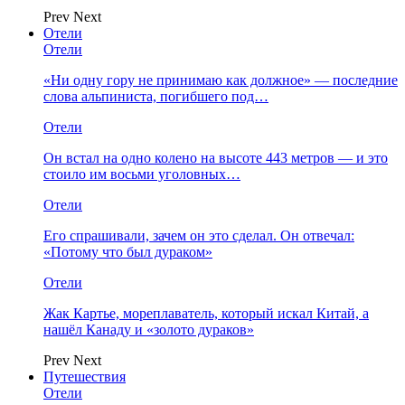
Prev
Next
Отели
Отели
«Ни одну гору не принимаю как должное» — последние
слова альпиниста, погибшего под…
Отели
Он встал на одно колено на высоте 443 метров — и это
стоило им восьми уголовных…
Отели
Его спрашивали, зачем он это сделал. Он отвечал:
«Потому что был дураком»
Отели
Жак Картье, мореплаватель, который искал Китай, а
нашёл Канаду и «золото дураков»
Prev
Next
Путешествия
Отели