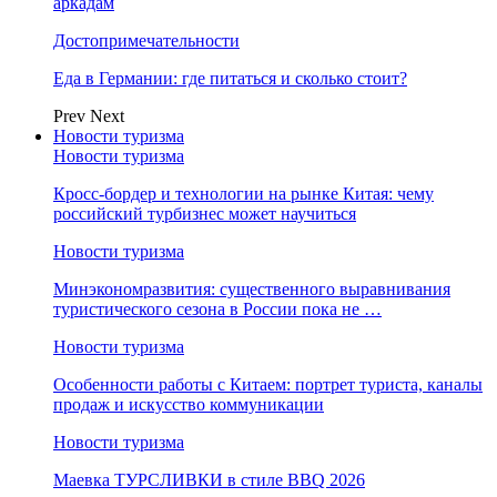
аркадам
Достопримечательности
Еда в Германии: где питаться и сколько стоит?
Prev
Next
Новости туризма
Новости туризма
Кросс-бордер и технологии на рынке Китая: чему
российский турбизнес может научиться
Новости туризма
Минэкономразвития: существенного выравнивания
туристического сезона в России пока не …
Новости туризма
Особенности работы с Китаем: портрет туриста, каналы
продаж и искусство коммуникации
Новости туризма
Маевка ТУРСЛИВКИ в стиле BBQ 2026