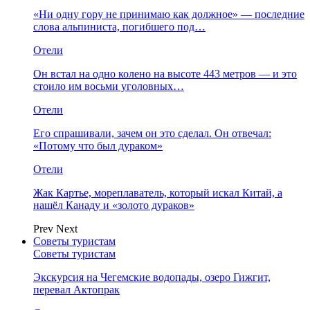
«Ни одну гору не принимаю как должное» — последние
слова альпиниста, погибшего под…
Отели
Он встал на одно колено на высоте 443 метров — и это
стоило им восьми уголовных…
Отели
Его спрашивали, зачем он это сделал. Он отвечал:
«Потому что был дураком»
Отели
Жак Картье, мореплаватель, который искал Китай, а
нашёл Канаду и «золото дураков»
Prev
Next
Советы туристам
Советы туристам
Экскурсия на Чегемские водопады, озеро Гижгит,
перевал Актопрак