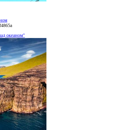
аном
2f4865a
над океаном"