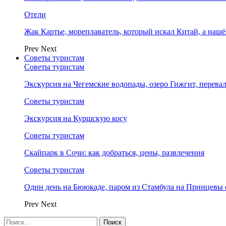
Отели
Жак Картье, мореплаватель, который искал Китай, а нашё
Prev
Next
Советы туристам
Советы туристам
Экскурсия на Чегемские водопады, озеро Гижгит, перева
Советы туристам
Экскурсия на Куршскую косу
Советы туристам
Скайпарк в Сочи: как добраться, цены, развлечения
Советы туристам
Один день на Бююкаде, паром из Стамбула на Принцевы 
Prev
Next