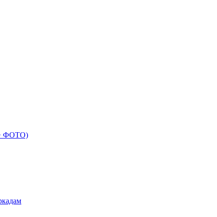
 + ФОТО)
ркадам