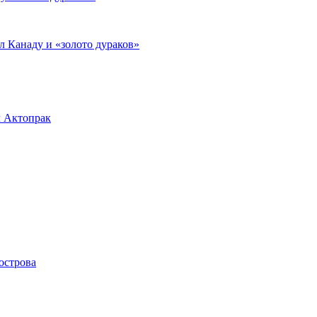
л Канаду и «золото дураков»
л Актопрак
острова