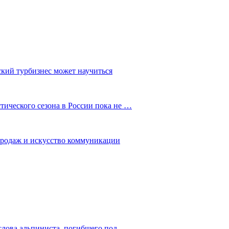
ский турбизнес может научиться
ического сезона в России пока не …
 продаж и искусство коммуникации
слова альпиниста, погибшего под…