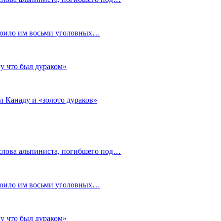
стоило им восьми уголовных…
му что был дураком»
л Канаду и «золото дураков»
слова альпиниста, погибшего под…
стоило им восьми уголовных…
му что был дураком»