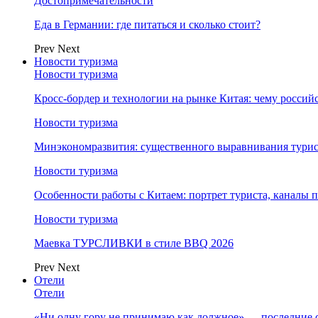
Достопримечательности
Еда в Германии: где питаться и сколько стоит?
Prev
Next
Новости туризма
Новости туризма
Кросс-бордер и технологии на рынке Китая: чему россий
Новости туризма
Минэкономразвития: существенного выравнивания турист
Новости туризма
Особенности работы с Китаем: портрет туриста, каналы
Новости туризма
Маевка ТУРСЛИВКИ в стиле BBQ 2026
Prev
Next
Отели
Отели
«Ни одну гору не принимаю как должное» — последние 