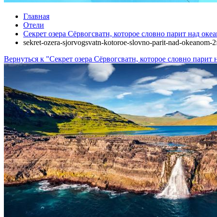
Главная
Отели
Секрет озера Сёрвогсватн, которое словно парит над оке
sekret-ozera-sjorvogsvatn-kotoroe-slovno-parit-nad-okeanom-
Вернуться к "Секрет озера Сёрвогсватн, которое словно парит 