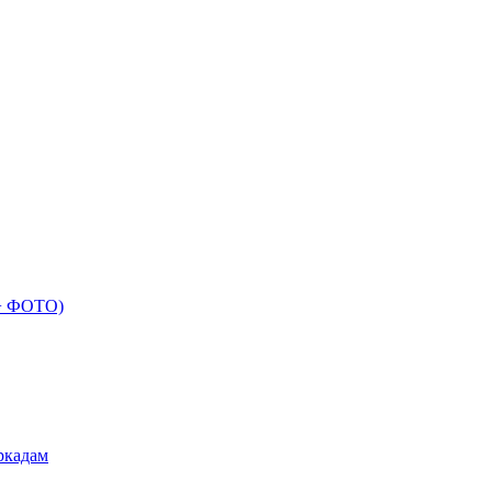
 + ФОТО)
ркадам