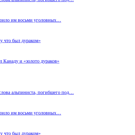
стоило им восьми уголовных…
му что был дураком»
л Канаду и «золото дураков»
слова альпиниста, погибшего под…
стоило им восьми уголовных…
му что был дураком»