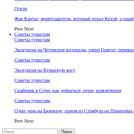
Отели
Жак Картье, мореплаватель, который искал Китай, а нашё
Prev
Next
Советы туристам
Советы туристам
Экскурсия на Чегемские водопады, озеро Гижгит, перева
Советы туристам
Экскурсия на Куршскую косу
Советы туристам
Скайпарк в Сочи: как добраться, цены, развлечения
Советы туристам
Один день на Бююкаде, паром из Стамбула на Принцевы 
Prev
Next