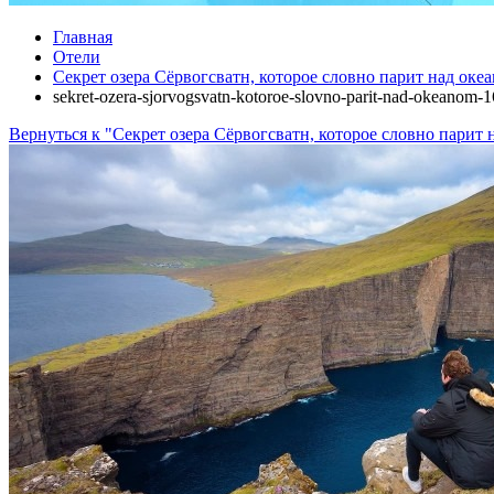
Главная
Отели
Секрет озера Сёрвогсватн, которое словно парит над оке
sekret-ozera-sjorvogsvatn-kotoroe-slovno-parit-nad-okeanom-
Вернуться к "Секрет озера Сёрвогсватн, которое словно парит 