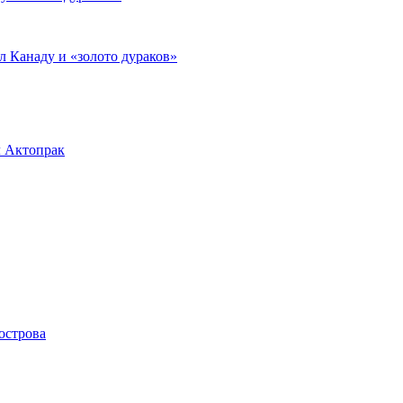
л Канаду и «золото дураков»
л Актопрак
острова