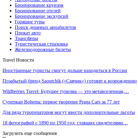
Бронирование круизов
Бронирование отелей
Бронирование экскурсий
Горящие туры
Поиск дешевых авиабилетов
Прокат авто
Трансферы
Туристическая страховка
Железнодорожные билеты
Travel Новости
Иностранные туристы смогут дольше находиться в России
Позабытый бренд Saoutchik («Савчик») готовят к возрождению
Wildberries Travel: Будущее туризма — это метавселенная,…
Суперкар Bohema: первое творение Praga Cars за 77 лет
Для ряда туроператоров могут ввести дополнительные льготы
18 фотографий с 1890 по 1950 год, ставших свидетелями…
Загрузить еще сообщения