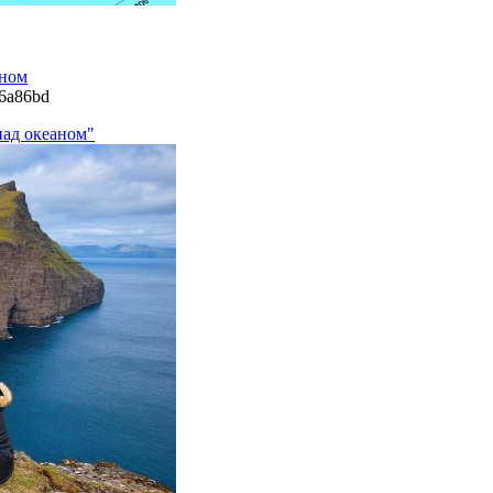
аном
16a86bd
над океаном"