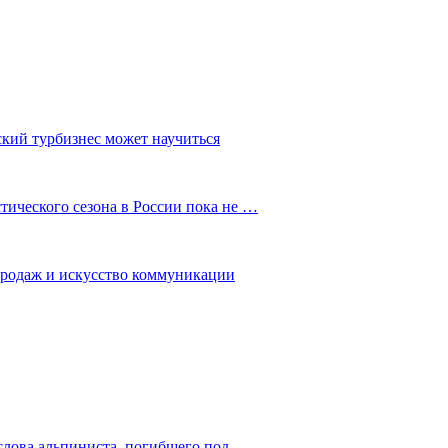
ский турбизнес может научиться
ического сезона в России пока не …
 продаж и искусство коммуникации
слова альпиниста, погибшего под…