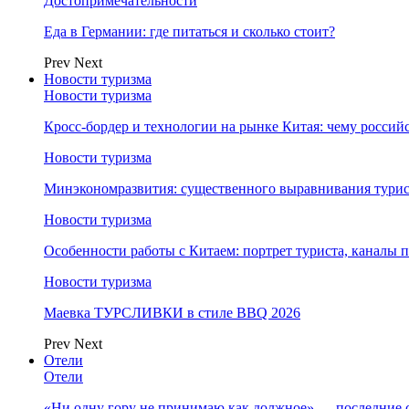
Достопримечательности
Еда в Германии: где питаться и сколько стоит?
Prev
Next
Новости туризма
Новости туризма
Кросс-бордер и технологии на рынке Китая: чему россий
Новости туризма
Минэкономразвития: существенного выравнивания турист
Новости туризма
Особенности работы с Китаем: портрет туриста, каналы
Новости туризма
Маевка ТУРСЛИВКИ в стиле BBQ 2026
Prev
Next
Отели
Отели
«Ни одну гору не принимаю как должное» — последние 