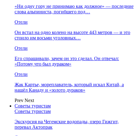
«Ни одну гору не принимаю как должное» — последние
слова альпиниста, погибшего под…
Отели
Он встал на одно колено на высоте 443 метров — и это
стоило им восьми уголовных…
Отели
Его спрашивали, зачем он это сделал. Он отвечал:
«Потому что был дураком»
Отели
Жак Картье, мореплаватель, который искал Китай, а
нашёл Канаду и «золото дураков»
Prev
Next
Советы туристам
Советы туристам
Экскурсия на Чегемские водопады, озеро Гижгит,
перевал Актопрак