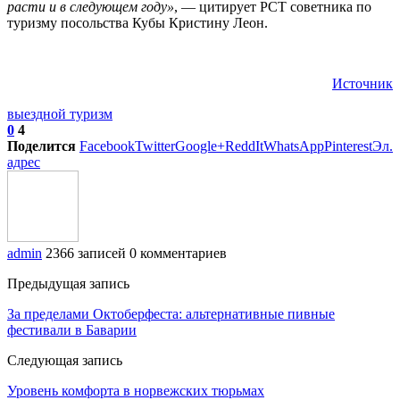
расти и в следующем году»
, — цитирует РСТ советника по
туризму посольства Кубы Кристину Леон.
Источник
выездной туризм
0
4
Поделится
Facebook
Twitter
Google+
ReddIt
WhatsApp
Pinterest
Эл.
адрес
admin
2366 записей
0 комментариев
Предыдущая запись
За пределами Октоберфеста: альтернативные пивные
фестивали в Баварии
Следующая запись
Уровень комфорта в норвежских тюрьмах