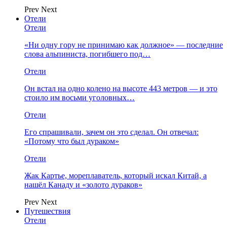
Prev
Next
Отели
Отели
«Ни одну гору не принимаю как должное» — последние
слова альпиниста, погибшего под…
Отели
Он встал на одно колено на высоте 443 метров — и это
стоило им восьми уголовных…
Отели
Его спрашивали, зачем он это сделал. Он отвечал:
«Потому что был дураком»
Отели
Жак Картье, мореплаватель, который искал Китай, а
нашёл Канаду и «золото дураков»
Prev
Next
Путешествия
Отели