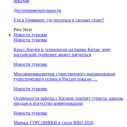
аркадам
Достопримечательности
Еда в Германии: где питаться и сколько стоит?
Prev
Next
Новости туризма
Новости туризма
Кросс-бордер и технологии на рынке Китая: чему
российский турбизнес может научиться
Новости туризма
Минэкономразвития: существенного выравнивания
туристического сезона в России пока не …
Новости туризма
Особенности работы с Китаем: портрет туриста, каналы
продаж и искусство коммуникации
Новости туризма
Маевка ТУРСЛИВКИ в стиле BBQ 2026