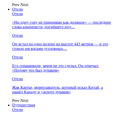
Prev
Next
Отели
Отели
«Ни одну гору не принимаю как должное» — последние
слова альпиниста, погибшего под…
Отели
Он встал на одно колено на высоте 443 метров — и это
стоило им восьми уголовных…
Отели
Его спрашивали, зачем он это сделал. Он отвечал:
«Потому что был дураком»
Отели
Жак Картье, мореплаватель, который искал Китай, а
нашёл Канаду и «золото дураков»
Prev
Next
Путешествия
Отели