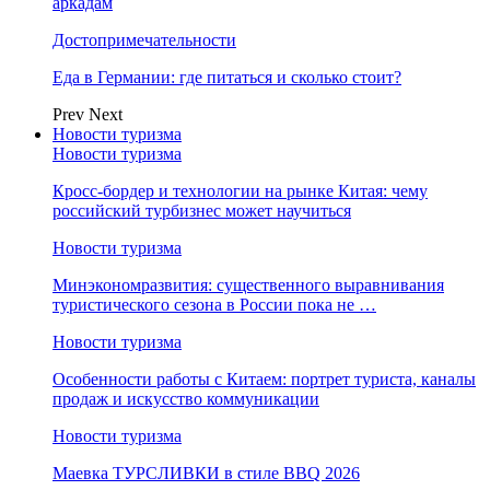
аркадам
Достопримечательности
Еда в Германии: где питаться и сколько стоит?
Prev
Next
Новости туризма
Новости туризма
Кросс-бордер и технологии на рынке Китая: чему
российский турбизнес может научиться
Новости туризма
Минэкономразвития: существенного выравнивания
туристического сезона в России пока не …
Новости туризма
Особенности работы с Китаем: портрет туриста, каналы
продаж и искусство коммуникации
Новости туризма
Маевка ТУРСЛИВКИ в стиле BBQ 2026