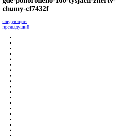
gde-pohoroneno-160-tysjach-zhertv-
chumy-cf7432f
следующий
предыдущий