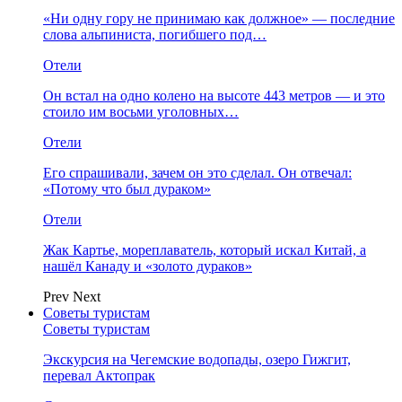
«Ни одну гору не принимаю как должное» — последние
слова альпиниста, погибшего под…
Отели
Он встал на одно колено на высоте 443 метров — и это
стоило им восьми уголовных…
Отели
Его спрашивали, зачем он это сделал. Он отвечал:
«Потому что был дураком»
Отели
Жак Картье, мореплаватель, который искал Китай, а
нашёл Канаду и «золото дураков»
Prev
Next
Советы туристам
Советы туристам
Экскурсия на Чегемские водопады, озеро Гижгит,
перевал Актопрак