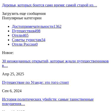
Деревья, которых боится само время: самой старой из…
Загрузить еще сообщения
Популярные категории
Достопримечательности
1362
Путешествия
498
Отели
465
Советы туристам
34
Отели России
0
Новое:
30 неожиданных открытий, которые ждали путешественников
в…
Апр 25, 2025
Путешествие по Уганде: это того стоит
Сен 6, 2024
История политических убийств: самые таинственные
покушения…