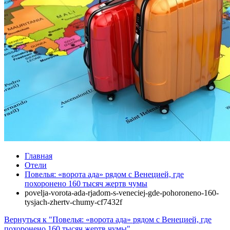
Главная
Отели
Повелья: «ворота ада» рядом с Венецией, где
похоронено 160 тысяч жертв чумы
povelja-vorota-ada-rjadom-s-veneciej-gde-pohoroneno-160-
tysjach-zhertv-chumy-cf7432f
Вернуться к "Повелья: «ворота ада» рядом с Венецией, где
похоронено 160 тысяч жертв чумы"