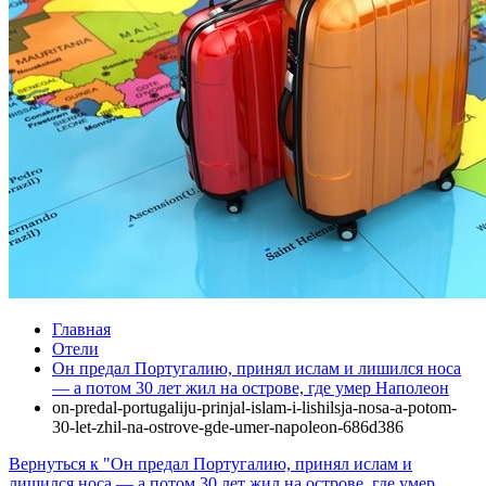
Главная
Отели
Он предал Португалию, принял ислам и лишился носа
— а потом 30 лет жил на острове, где умер Наполеон
on-predal-portugaliju-prinjal-islam-i-lishilsja-nosa-a-potom-
30-let-zhil-na-ostrove-gde-umer-napoleon-686d386
Вернуться к "Он предал Португалию, принял ислам и
лишился носа — а потом 30 лет жил на острове, где умер