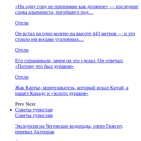
«Ни одну гору не принимаю как должное» — последние
слова альпиниста, погибшего под…
Отели
Он встал на одно колено на высоте 443 метров — и это
стоило им восьми уголовных…
Отели
Его спрашивали, зачем он это сделал. Он отвечал:
«Потому что был дураком»
Отели
Жак Картье, мореплаватель, который искал Китай, а
нашёл Канаду и «золото дураков»
Prev
Next
Советы туристам
Советы туристам
Экскурсия на Чегемские водопады, озеро Гижгит,
перевал Актопрак