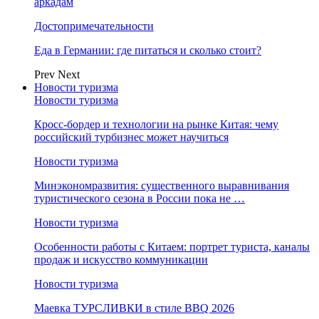
аркадам
Достопримечательности
Еда в Германии: где питаться и сколько стоит?
Prev
Next
Новости туризма
Новости туризма
Кросс-бордер и технологии на рынке Китая: чему
российский турбизнес может научиться
Новости туризма
Минэкономразвития: существенного выравнивания
туристического сезона в России пока не …
Новости туризма
Особенности работы с Китаем: портрет туриста, каналы
продаж и искусство коммуникации
Новости туризма
Маевка ТУРСЛИВКИ в стиле BBQ 2026