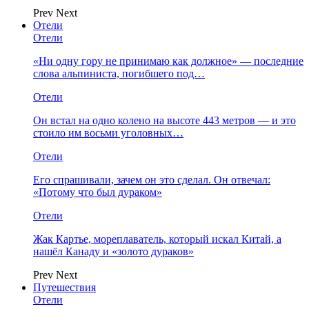
Prev
Next
Отели
Отели
«Ни одну гору не принимаю как должное» — последние
слова альпиниста, погибшего под…
Отели
Он встал на одно колено на высоте 443 метров — и это
стоило им восьми уголовных…
Отели
Его спрашивали, зачем он это сделал. Он отвечал:
«Потому что был дураком»
Отели
Жак Картье, мореплаватель, который искал Китай, а
нашёл Канаду и «золото дураков»
Prev
Next
Путешествия
Отели