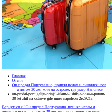
Главная
Отели
Он предал Португалию, принял ислам и лишился носа
— а потом 30 лет жил на острове, где умер Наполеон
on-predal-portugaliju-prinjal-islam-i-lishilsja-nosa-a-potom-
30-let-zhil-na-ostrove-gde-umer-napoleon-2e2921a
Вернуться к "Он предал Португалию, принял ислам и
лишился носа — а потом 30 лет жил на острове, где умер