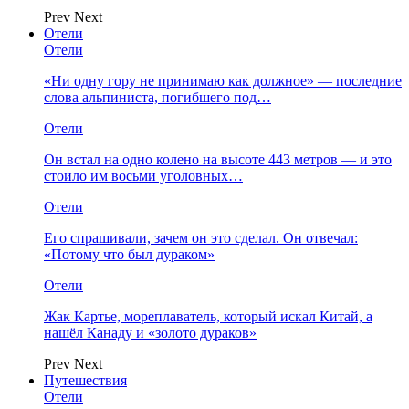
Prev
Next
Отели
Отели
«Ни одну гору не принимаю как должное» — последние
слова альпиниста, погибшего под…
Отели
Он встал на одно колено на высоте 443 метров — и это
стоило им восьми уголовных…
Отели
Его спрашивали, зачем он это сделал. Он отвечал:
«Потому что был дураком»
Отели
Жак Картье, мореплаватель, который искал Китай, а
нашёл Канаду и «золото дураков»
Prev
Next
Путешествия
Отели