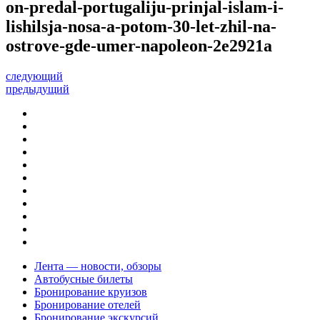
on-predal-portugaliju-prinjal-islam-i-
lishilsja-nosa-a-potom-30-let-zhil-na-
ostrove-gde-umer-napoleon-2e2921a
следующий
предыдущий
Лента — новости, обзоры
Автобусные билеты
Бронирование круизов
Бронирование отелей
Бронирование экскурсий