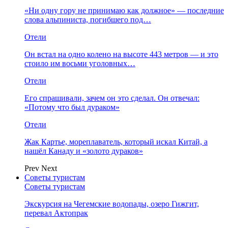
«Ни одну гору не принимаю как должное» — последние
слова альпиниста, погибшего под…
Отели
Он встал на одно колено на высоте 443 метров — и это
стоило им восьми уголовных…
Отели
Его спрашивали, зачем он это сделал. Он отвечал:
«Потому что был дураком»
Отели
Жак Картье, мореплаватель, который искал Китай, а
нашёл Канаду и «золото дураков»
Prev
Next
Советы туристам
Советы туристам
Экскурсия на Чегемские водопады, озеро Гижгит,
перевал Актопрак