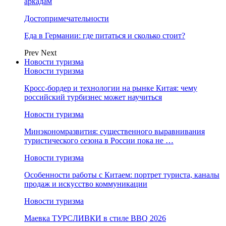
аркадам
Достопримечательности
Еда в Германии: где питаться и сколько стоит?
Prev
Next
Новости туризма
Новости туризма
Кросс-бордер и технологии на рынке Китая: чему
российский турбизнес может научиться
Новости туризма
Минэкономразвития: существенного выравнивания
туристического сезона в России пока не …
Новости туризма
Особенности работы с Китаем: портрет туриста, каналы
продаж и искусство коммуникации
Новости туризма
Маевка ТУРСЛИВКИ в стиле BBQ 2026