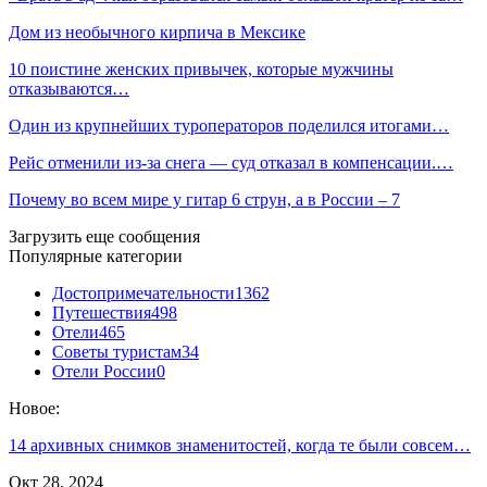
Дом из необычного кирпича в Мексике
10 поистине женских привычек, которые мужчины
отказываются…
Один из крупнейших туроператоров поделился итогами…
Рейс отменили из-за снега — суд отказал в компенсации.…
Почему во всем мире у гитар 6 струн, а в России – 7
Загрузить еще сообщения
Популярные категории
Достопримечательности
1362
Путешествия
498
Отели
465
Советы туристам
34
Отели России
0
Новое:
14 архивных снимков знаменитостей, когда те были совсем…
Окт 28, 2024