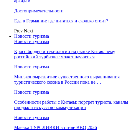
аркадам
Достопримечательности
Еда в Германии: где питаться и сколько стоит?
Prev
Next
Новости туризма
Новости туризма
Кросс-бордер и технологии на рынке Китая: чему
российский турбизнес может научиться
Новости туризма
Минэкономразвития: существенного выравнивания
туристического сезона в России пока не …
Новости туризма
Особенности работы с Китаем: портрет туриста, каналы
продаж и искусство коммуникации
Новости туризма
Маевка ТУРСЛИВКИ в стиле BBQ 2026