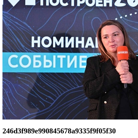
246d3f989e990845678a9335f9f05f30