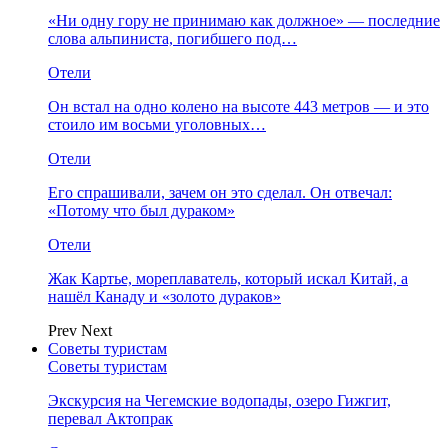
«Ни одну гору не принимаю как должное» — последние
слова альпиниста, погибшего под…
Отели
Он встал на одно колено на высоте 443 метров — и это
стоило им восьми уголовных…
Отели
Его спрашивали, зачем он это сделал. Он отвечал:
«Потому что был дураком»
Отели
Жак Картье, мореплаватель, который искал Китай, а
нашёл Канаду и «золото дураков»
Prev
Next
Советы туристам
Советы туристам
Экскурсия на Чегемские водопады, озеро Гижгит,
перевал Актопрак