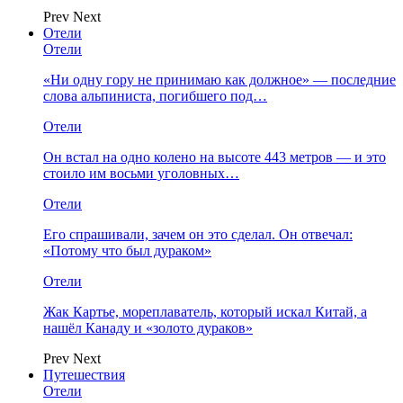
Prev
Next
Отели
Отели
«Ни одну гору не принимаю как должное» — последние
слова альпиниста, погибшего под…
Отели
Он встал на одно колено на высоте 443 метров — и это
стоило им восьми уголовных…
Отели
Его спрашивали, зачем он это сделал. Он отвечал:
«Потому что был дураком»
Отели
Жак Картье, мореплаватель, который искал Китай, а
нашёл Канаду и «золото дураков»
Prev
Next
Путешествия
Отели