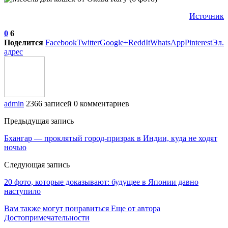
Источник
0
6
Поделится
Facebook
Twitter
Google+
ReddIt
WhatsApp
Pinterest
Эл.
адрес
admin
2366 записей
0 комментариев
Предыдущая запись
Бхангар — проклятый город-призрак в Индии, куда не ходят
ночью
Следующая запись
20 фото, которые доказывают: будущее в Японии давно
наступило
Вам также могут понравиться
Еще от автора
Достопримечательности