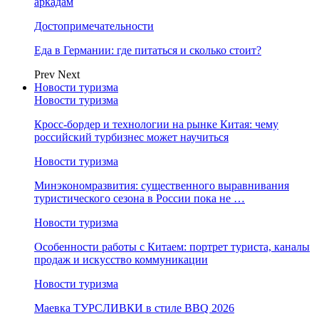
аркадам
Достопримечательности
Еда в Германии: где питаться и сколько стоит?
Prev
Next
Новости туризма
Новости туризма
Кросс-бордер и технологии на рынке Китая: чему
российский турбизнес может научиться
Новости туризма
Минэкономразвития: существенного выравнивания
туристического сезона в России пока не …
Новости туризма
Особенности работы с Китаем: портрет туриста, каналы
продаж и искусство коммуникации
Новости туризма
Маевка ТУРСЛИВКИ в стиле BBQ 2026