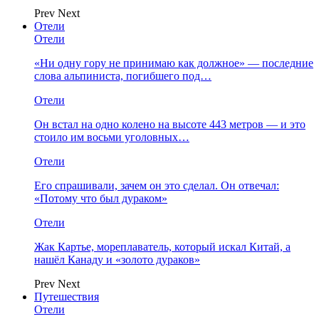
Prev
Next
Отели
Отели
«Ни одну гору не принимаю как должное» — последние
слова альпиниста, погибшего под…
Отели
Он встал на одно колено на высоте 443 метров — и это
стоило им восьми уголовных…
Отели
Его спрашивали, зачем он это сделал. Он отвечал:
«Потому что был дураком»
Отели
Жак Картье, мореплаватель, который искал Китай, а
нашёл Канаду и «золото дураков»
Prev
Next
Путешествия
Отели