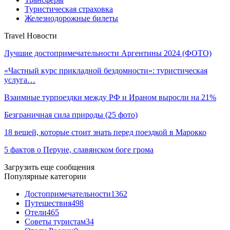
Туристическая страховка
Железнодорожные билеты
Travel Новости
Лучшие достопримечательности Аргентины 2024 (ФОТО)
«Частный курс прикладной бездомности»: туристическая
услуга…
Взаимные турпоездки между РФ и Ираном выросли на 21%
Безграничная сила природы (25 фото)
18 вещей, которые стоит знать перед поездкой в Марокко
5 фактов о Перуне, славянском боге грома
Загрузить еще сообщения
Популярные категории
Достопримечательности
1362
Путешествия
498
Отели
465
Советы туристам
34