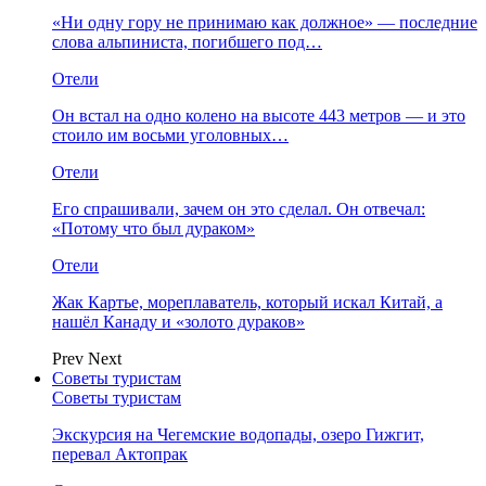
«Ни одну гору не принимаю как должное» — последние
слова альпиниста, погибшего под…
Отели
Он встал на одно колено на высоте 443 метров — и это
стоило им восьми уголовных…
Отели
Его спрашивали, зачем он это сделал. Он отвечал:
«Потому что был дураком»
Отели
Жак Картье, мореплаватель, который искал Китай, а
нашёл Канаду и «золото дураков»
Prev
Next
Советы туристам
Советы туристам
Экскурсия на Чегемские водопады, озеро Гижгит,
перевал Актопрак