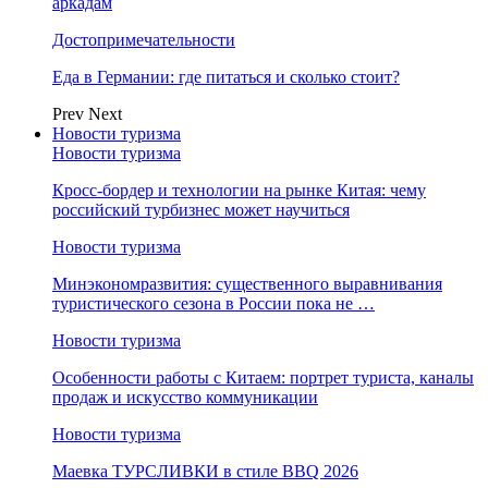
аркадам
Достопримечательности
Еда в Германии: где питаться и сколько стоит?
Prev
Next
Новости туризма
Новости туризма
Кросс-бордер и технологии на рынке Китая: чему
российский турбизнес может научиться
Новости туризма
Минэкономразвития: существенного выравнивания
туристического сезона в России пока не …
Новости туризма
Особенности работы с Китаем: портрет туриста, каналы
продаж и искусство коммуникации
Новости туризма
Маевка ТУРСЛИВКИ в стиле BBQ 2026