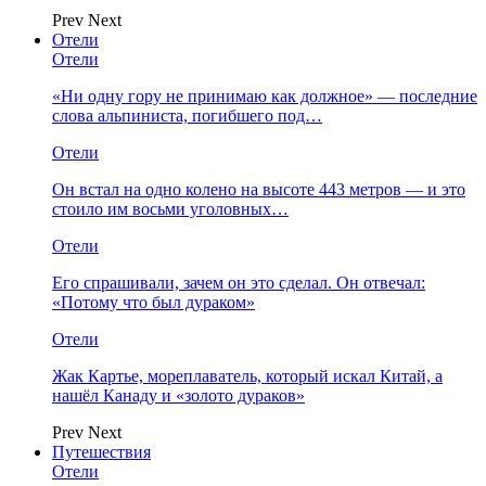
Prev
Next
Отели
Отели
«Ни одну гору не принимаю как должное» — последние
слова альпиниста, погибшего под…
Отели
Он встал на одно колено на высоте 443 метров — и это
стоило им восьми уголовных…
Отели
Его спрашивали, зачем он это сделал. Он отвечал:
«Потому что был дураком»
Отели
Жак Картье, мореплаватель, который искал Китай, а
нашёл Канаду и «золото дураков»
Prev
Next
Путешествия
Отели