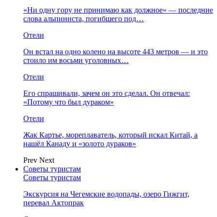
«Ни одну гору не принимаю как должное» — последние
слова альпиниста, погибшего под…
Отели
Он встал на одно колено на высоте 443 метров — и это
стоило им восьми уголовных…
Отели
Его спрашивали, зачем он это сделал. Он отвечал:
«Потому что был дураком»
Отели
Жак Картье, мореплаватель, который искал Китай, а
нашёл Канаду и «золото дураков»
Prev
Next
Советы туристам
Советы туристам
Экскурсия на Чегемские водопады, озеро Гижгит,
перевал Актопрак