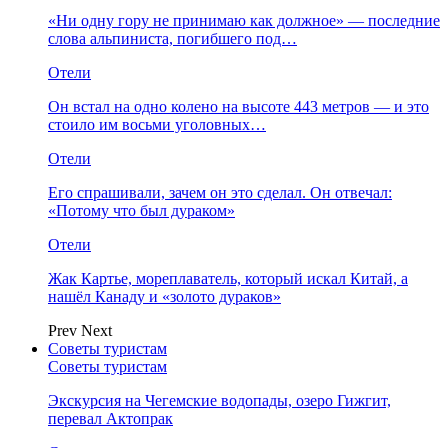
«Ни одну гору не принимаю как должное» — последние
слова альпиниста, погибшего под…
Отели
Он встал на одно колено на высоте 443 метров — и это
стоило им восьми уголовных…
Отели
Его спрашивали, зачем он это сделал. Он отвечал:
«Потому что был дураком»
Отели
Жак Картье, мореплаватель, который искал Китай, а
нашёл Канаду и «золото дураков»
Prev
Next
Советы туристам
Советы туристам
Экскурсия на Чегемские водопады, озеро Гижгит,
перевал Актопрак