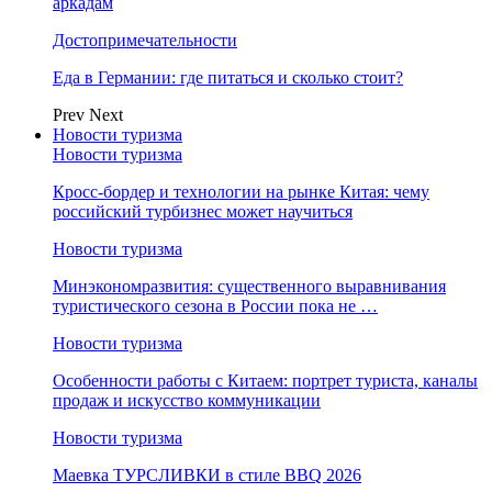
аркадам
Достопримечательности
Еда в Германии: где питаться и сколько стоит?
Prev
Next
Новости туризма
Новости туризма
Кросс-бордер и технологии на рынке Китая: чему
российский турбизнес может научиться
Новости туризма
Минэкономразвития: существенного выравнивания
туристического сезона в России пока не …
Новости туризма
Особенности работы с Китаем: портрет туриста, каналы
продаж и искусство коммуникации
Новости туризма
Маевка ТУРСЛИВКИ в стиле BBQ 2026