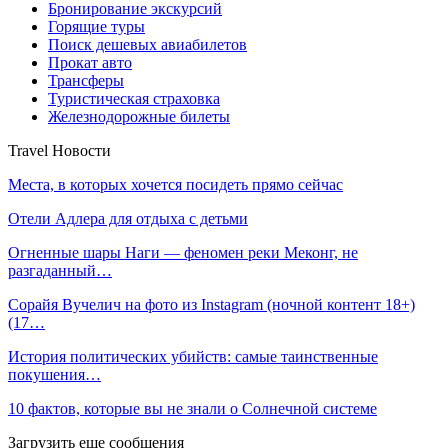
Бронирование экскурсий
Горящие туры
Поиск дешевых авиабилетов
Прокат авто
Трансферы
Туристическая страховка
Железнодорожные билеты
Travel Новости
Места, в которых хочется посидеть прямо сейчас
Отели Адлера для отдыха с детьми
Огненные шары Наги — феномен реки Меконг, не
разгаданный…
Сорайя Вучелич на фото из Instagram (ночной контент 18+)
(17…
История политических убийств: самые таинственные
покушения…
10 фактов, которые вы не знали о Солнечной системе
Загрузить еще сообщения