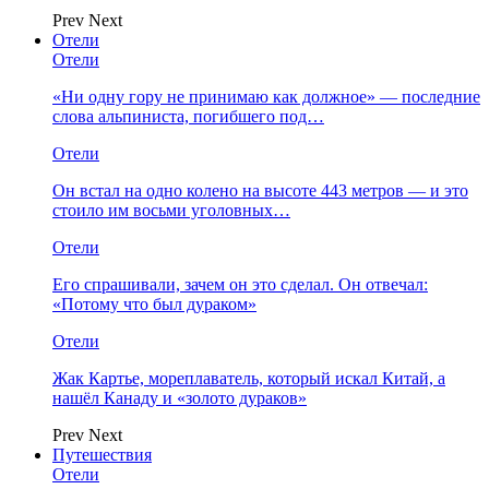
Prev
Next
Отели
Отели
«Ни одну гору не принимаю как должное» — последние
слова альпиниста, погибшего под…
Отели
Он встал на одно колено на высоте 443 метров — и это
стоило им восьми уголовных…
Отели
Его спрашивали, зачем он это сделал. Он отвечал:
«Потому что был дураком»
Отели
Жак Картье, мореплаватель, который искал Китай, а
нашёл Канаду и «золото дураков»
Prev
Next
Путешествия
Отели