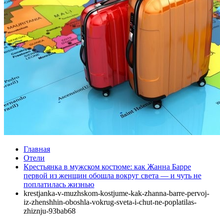
Главная
Отели
Крестьянка в мужском костюме: как Жанна Барре
первой из женщин обошла вокруг света — и чуть не
поплатилась жизнью
krestjanka-v-muzhskom-kostjume-kak-zhanna-barre-pervoj-
iz-zhenshhin-oboshla-vokrug-sveta-i-chut-ne-poplatilas-
zhiznju-93bab68