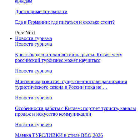
аркадам
Достопримечательности
Еда в Германии: где питаться и сколько стоит?
Prev
Next
Новости туризма
Новости туризма
Кросс-бордер и технологии на рынке Китая: чему
российский турбизнес может научиться
Новости туризма
Минэкономразвития: существенного выравнивания
туристического сезона в России пока не …
Новости туризма
Особенности работы с Китаем: портрет туриста, каналы
продаж и искусство коммуникации
Новости туризма
Маевка ТУРСЛИВКИ в стиле BBQ 2026