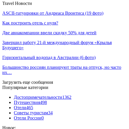
Travel Новости
ASCII-татуировки от Андреаса Вронтиса (19 фото)
Как построить отель с нуля?
Две авиакомпании ввели скидку 50% для детей
Завершил работу 21-й международный форум «Крылья
Будущего»
Горизонтальный водопад в Австралии (6 фото)
Большинство россиян планируют траты на отпуск, но часто
их…
Загрузить еще сообщения
Популярные категории
Достопримечательности
1362
Путешествия
498
Отели
465
Советы туристам
34
Отели России
0
Новое: