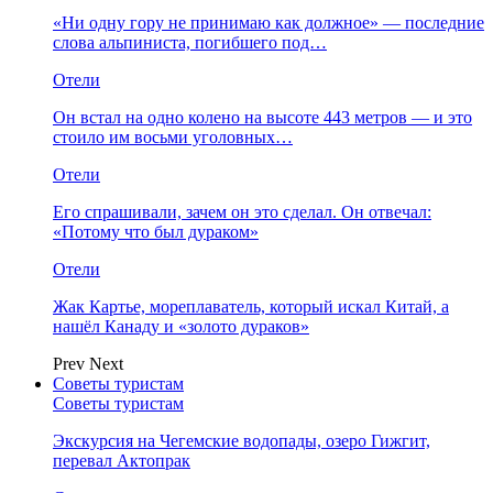
«Ни одну гору не принимаю как должное» — последние
слова альпиниста, погибшего под…
Отели
Он встал на одно колено на высоте 443 метров — и это
стоило им восьми уголовных…
Отели
Его спрашивали, зачем он это сделал. Он отвечал:
«Потому что был дураком»
Отели
Жак Картье, мореплаватель, который искал Китай, а
нашёл Канаду и «золото дураков»
Prev
Next
Советы туристам
Советы туристам
Экскурсия на Чегемские водопады, озеро Гижгит,
перевал Актопрак