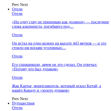
Prev
Next
Отели
Отели
«Ни одну гору не принимаю как должное» — последние
слова альпиниста, погибшего под…
Отели
Он встал на одно колено на высоте 443 метров — и это
стоило им восьми уголовных…
Отели
Его спрашивали, зачем он это сделал. Он отвечал:
«Потому что был дураком»
Отели
Жак Картье, мореплаватель, который искал Китай, а
нашёл Канаду и «золото дураков»
Prev
Next
Путешествия
Отели