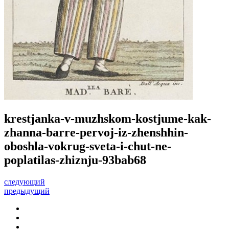
krestjanka-v-muzhskom-kostjume-kak-
zhanna-barre-pervoj-iz-zhenshhin-
oboshla-vokrug-sveta-i-chut-ne-
poplatilas-zhiznju-93bab68
следующий
предыдущий