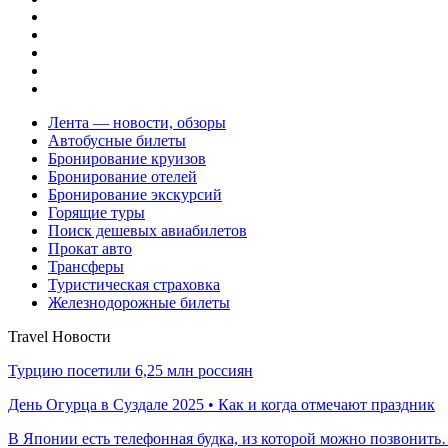
Лента — новости, обзоры
Автобусные билеты
Бронирование круизов
Бронирование отелей
Бронирование экскурсий
Горящие туры
Поиск дешевых авиабилетов
Прокат авто
Трансферы
Туристическая страховка
Железнодорожные билеты
Travel Новости
Турцию посетили 6,25 млн россиян
День Огурца в Суздале 2025 • Как и когда отмечают праздник
В Японии есть телефонная будка, из которой можно позвонит