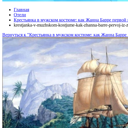
Главная
Отели
Крестьянка в мужском костюме: как Жанна Барре первой
krestjanka-v-muzhskom-kostjume-kak-zhanna-barre-pervoj-iz-z
Вернуться к "Крестьянка в мужском костюме: как Жанна Барре