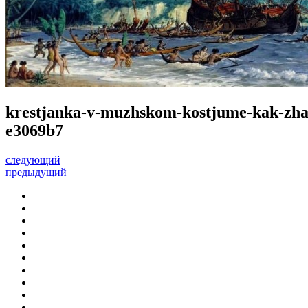
krestjanka-v-muzhskom-kostjume-kak-zhann
e3069b7
следующий
предыдущий