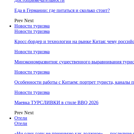
Достопримечательности
Еда в Германии: где питаться и сколько стоит?
Prev
Next
Новости туризма
Новости туризма
Кросс-бордер и технологии на рынке Китая: чему россий
Новости туризма
Минэкономразвития: существенного выравнивания турист
Новости туризма
Особенности работы с Китаем: портрет туриста, каналы
Новости туризма
Маевка ТУРСЛИВКИ в стиле BBQ 2026
Prev
Next
Отели
Отели
«Ни одну гору не принимаю как должное» — последние 