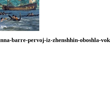
a-barre-pervoj-iz-zhenshhin-oboshla-vokru