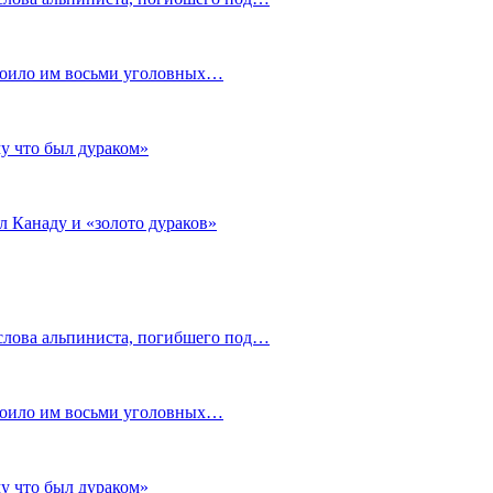
стоило им восьми уголовных…
му что был дураком»
л Канаду и «золото дураков»
слова альпиниста, погибшего под…
стоило им восьми уголовных…
му что был дураком»