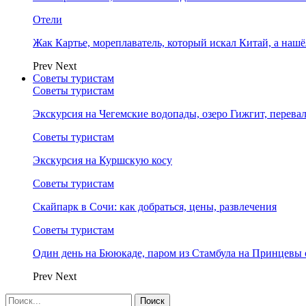
Отели
Жак Картье, мореплаватель, который искал Китай, а нашё
Prev
Next
Советы туристам
Советы туристам
Экскурсия на Чегемские водопады, озеро Гижгит, перева
Советы туристам
Экскурсия на Куршскую косу
Советы туристам
Скайпарк в Сочи: как добраться, цены, развлечения
Советы туристам
Один день на Бююкаде, паром из Стамбула на Принцевы 
Prev
Next