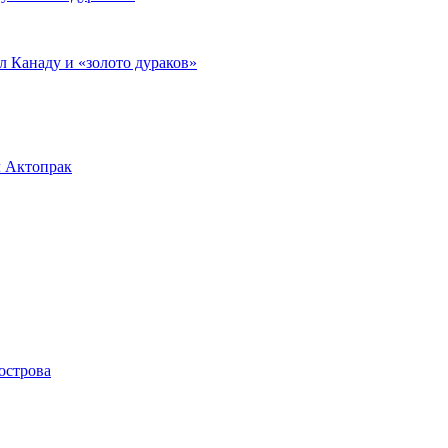
л Канаду и «золото дураков»
л Актопрак
острова