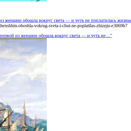
 из женщин обошла вокруг света — и чуть не поплатилась жизнь
henshhin-oboshla-vokrug-sveta-i-chut-ne-poplatilas-zhiznju-e3069b7
 первой из женщин обошла вокруг света — и чуть не…"