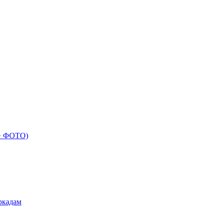
 + ФОТО)
ркадам