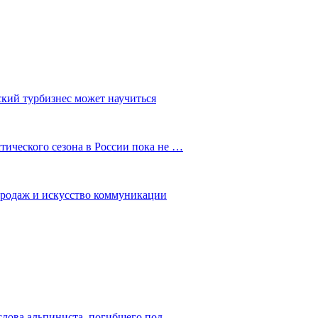
ский турбизнес может научиться
ического сезона в России пока не …
 продаж и искусство коммуникации
слова альпиниста, погибшего под…