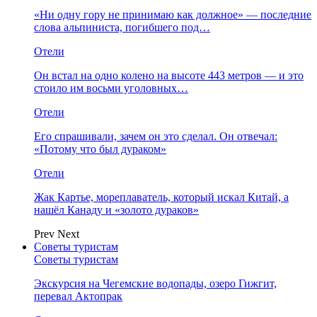
«Ни одну гору не принимаю как должное» — последние
слова альпиниста, погибшего под…
Отели
Он встал на одно колено на высоте 443 метров — и это
стоило им восьми уголовных…
Отели
Его спрашивали, зачем он это сделал. Он отвечал:
«Потому что был дураком»
Отели
Жак Картье, мореплаватель, который искал Китай, а
нашёл Канаду и «золото дураков»
Prev
Next
Советы туристам
Советы туристам
Экскурсия на Чегемские водопады, озеро Гижгит,
перевал Актопрак