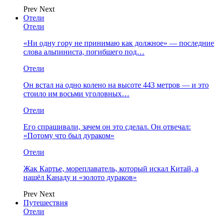
Prev
Next
Отели
Отели
«Ни одну гору не принимаю как должное» — последние
слова альпиниста, погибшего под…
Отели
Он встал на одно колено на высоте 443 метров — и это
стоило им восьми уголовных…
Отели
Его спрашивали, зачем он это сделал. Он отвечал:
«Потому что был дураком»
Отели
Жак Картье, мореплаватель, который искал Китай, а
нашёл Канаду и «золото дураков»
Prev
Next
Путешествия
Отели