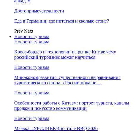
аркадам
Достопримечательности
Еда в Германии: где питаться и сколько стоит?
Prev
Next
Новости туризма
Новости туризма
Кросс-бордер и технологии на рынке Китая: чему
российский турбизнес может научиться
Новости туризма
Минэкономразвития: существенного выравнивания
туристического сезона в России пока не …
Новости туризма
Особенности работы с Китаем: портрет туриста, каналы
продаж и искусство коммуникации
Новости туризма
Маевка ТУРСЛИВКИ в стиле BBQ 2026