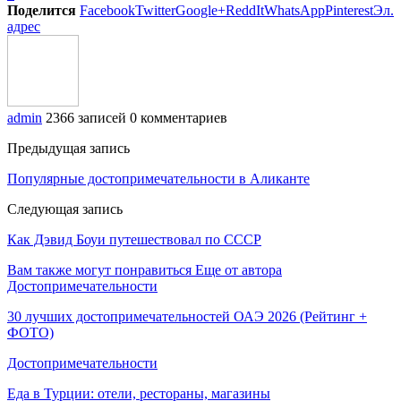
Поделится
Facebook
Twitter
Google+
ReddIt
WhatsApp
Pinterest
Эл.
адрес
admin
2366 записей
0 комментариев
Предыдущая запись
Популярные достопримечательности в Аликанте
Следующая запись
Как Дэвид Боуи путешествовал по СССР
Вам также могут понравиться
Еще от автора
Достопримечательности
30 лучших достопримечательностей ОАЭ 2026 (Рейтинг +
ФОТО)
Достопримечательности
Еда в Турции: отели, рестораны, магазины