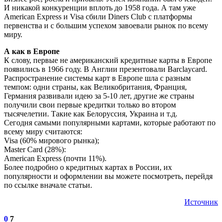
И никакой конкуренции вплоть до 1958 года. А там уже
American Express и Visa сбили Diners Club с платформы
первенства и с большим успехом завоевали рынок по всему
миру.
А как в Европе
К слову, первые не американский кредитные карты в Европе
появились в 1966 году. В Англии презентовали Barclaycard.
Распространение системы карт в Европе шла с разным
темпом: одни страны, как Великобритания, Франция,
Германия развивали идею за 5-10 лет, другие же страны
получили свои первые кредитки только во втором
тысячелетии. Такие как Белоруссия, Украина и т.д.
Сегодня самыми популярными картами, которые работают по
всему миру считаются:
Visa (60% мирового рынка);
Master Card (28%):
American Express (почти 11%).
Более подробно о кредитных картах в России, их
популярности и оформлении вы можете посмотреть, перейдя
по ссылке вначале статьи.
Источник
0
7