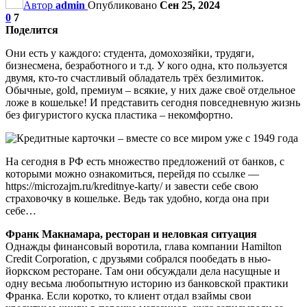
Автор
admin
Опубликовано
Сен 25, 2024
0
7
Поделится
Они есть у каждого: студента, домохозяйки, трудяги,
бизнесмена, безработного и т.д. У кого одна, кто пользуется
двумя, кто-то счастливый обладатель трёх безлимиток.
Обычные, gold, премиум – всякие, у них даже своё отдельное
ложе в кошельке! И представить сегодня повседневную жизнь
без фигуристого куска пластика – некомфортно.
На сегодня в РФ есть множество предложений от банков, с
которыми можно ознакомиться, перейдя по ссылке —
https://microzajm.ru/kreditnye-karty/ и завести себе свою
страховочку в кошельке. Ведь так удобно, когда она при
себе…
Франк Макнамара, ресторан и неловкая ситуация
Однажды финансовый воротила, глава компании Hamilton
Credit Corporation, с друзьями собрался пообедать в нью-
йоркском ресторане. Там они обсуждали дела насущные и
одну весьма любопытную историю из банковской практики
Франка. Если коротко, то клиент отдал взаймы свои