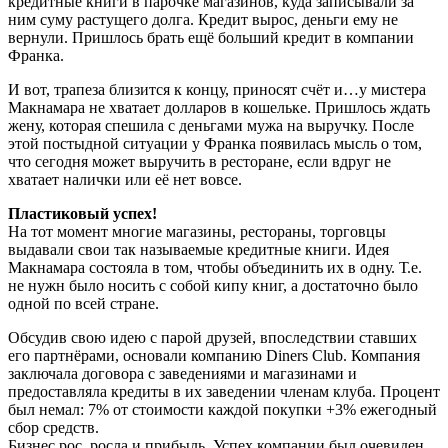
кредитные книги в парочке магазинов, куда записывали за
ним суму растущего долга. Кредит вырос, деньги ему не
вернули. Пришлось брать ещё больший кредит в компании
Франка.
И вот, трапеза близится к концу, приносят счёт и…у мистера
Макнамара не хватает долларов в кошельке. Пришлось ждать
жену, которая спешила с деньгами мужа на выручку. После
этой постыдной ситуации у Франка появилась мысль о том,
что сегодня может выручить в ресторане, если вдруг не
хватает налички или её нет вовсе.
Пластиковый успех!
На тот момент многие магазины, рестораны, торговцы
выдавали свои так называемые кредитные книги. Идея
Макнамара состояла в том, чтобы объединить их в одну. Т.е.
не нужн было носить с собой кипу книг, а достаточно было
одной по всей стране.
Обсудив свою идею с парой друзей, впоследствии ставших
его партнёрами, основали компанию Diners Club. Компания
заключала договора с заведениями и магазинами и
предоставляла кредиты в их заведении членам клуба. Процент
был немал: 7% от стоимости каждой покупки +3% ежегодный
сбор средств.
Бизнес рос, росла и прибыль. Успех компании был очевиден.