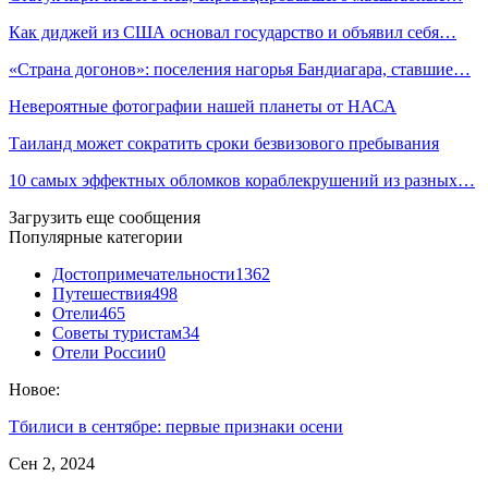
Как диджей из США основал государство и объявил себя…
«Страна догонов»: поселения нагорья Бандиагара, ставшие…
Невероятные фотографии нашей планеты от НАСА
Таиланд может сократить сроки безвизового пребывания
10 самых эффектных обломков кораблекрушений из разных…
Загрузить еще сообщения
Популярные категории
Достопримечательности
1362
Путешествия
498
Отели
465
Советы туристам
34
Отели России
0
Новое:
Тбилиси в сентябре: первые признаки осени
Сен 2, 2024