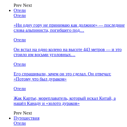
Prev
Next
Отели
Отели
«Ни одну гору не принимаю как должное» — последние
слова альпиниста, погибшего под…
Отели
Он встал на одно колено на высоте 443 метров — и это
стоило им восьми уголовных…
Отели
Его спрашивали, зачем он это сделал. Он отвечал:
«Потому что был дураком»
Отели
Жак Картье, мореплаватель, который искал Китай, а
нашёл Канаду и «золото дураков»
Prev
Next
Путешествия
Отели