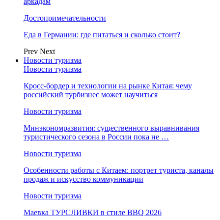
аркадам
Достопримечательности
Еда в Германии: где питаться и сколько стоит?
Prev
Next
Новости туризма
Новости туризма
Кросс-бордер и технологии на рынке Китая: чему
российский турбизнес может научиться
Новости туризма
Минэкономразвития: существенного выравнивания
туристического сезона в России пока не …
Новости туризма
Особенности работы с Китаем: портрет туриста, каналы
продаж и искусство коммуникации
Новости туризма
Маевка ТУРСЛИВКИ в стиле BBQ 2026