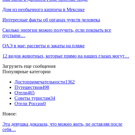
Дом из необычного кирпича в Мексике
Интересные факты об органах чувств человека
Сколько энергии можно получить, если покрыть все
пустыни…
ОАЭ в мае: рассветы и закаты на пляже
12 видов животных, которые прямо на наших глазах могут…
Загрузить еще сообщения
Популярные категории
Достопримечательности
1362
Путешествия
498
Отели
465
Советы туристам
34
Отели России
0
Новое:
Эта девушка доказала, что можно жить, не оставляя после
себя…