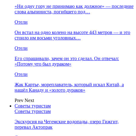
«Ни одну гору не принимаю как должное» — последние
слова альпиниста, погибшего под…
Отели
Он встал на одно колено на высоте 443 метров — и это
стоило им восьми уголовных…
Отели
Его спрашивали, зачем он это сделал. Он отвечал:
«Потому что был дураком»
Отели
Жак Картье, мореплаватель, который искал Китай, а
нашёл Канаду и «золото дураков»
Prev
Next
Советы туристам
Советы туристам
Экскурсия на Чегемские водопады, озеро Гижгит,
перевал Актопрак