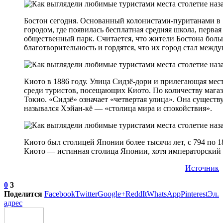
Бостон сегодня. Основанный колонистами-пуританами в 
городом, где появилась бесплатная средняя школа, перва
общественный парк. Считается, что жители Бостона бол
благотворительность и гордятся, что их город стал меж
Киото в 1886 году. Улица Сидзё-дори и прилегающая мес
среди туристов, посещающих Киото. По количеству магази
Токио. «Сидзё» означает «четвертая улица». Она существу
назывался Хэйан-кё — «столица мира и спокойствия».
Киото был столицей Японии более тысячи лет, с 794 по 1
Киото — истинная столица Японии, хотя императорский т
Источник
0
3
Поделится
Facebook
Twitter
Google+
ReddIt
WhatsApp
Pinterest
Эл.
адрес