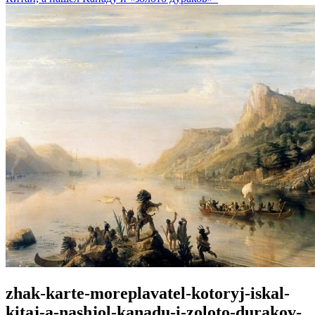
zhak-karte-moreplavatel-kotoryj-iskal-
kitaj-a-nashjol-kanadu-i-zoloto-durakov-