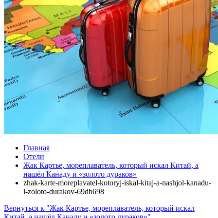
Главная
Отели
Жак Картье, мореплаватель, который искал Китай, а
нашёл Канаду и «золото дураков»
zhak-karte-moreplavatel-kotoryj-iskal-kitaj-a-nashjol-kanadu-
i-zoloto-durakov-69db698
Вернуться к "Жак Картье, мореплаватель, который искал
Китай, а нашёл Канаду и «золото дураков»"