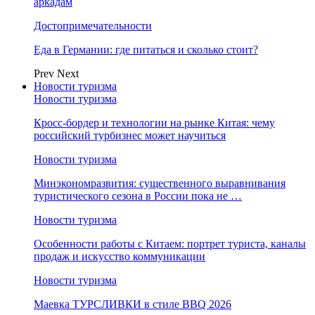
аркадам
Достопримечательности
Еда в Германии: где питаться и сколько стоит?
Prev
Next
Новости туризма
Новости туризма
Кросс-бордер и технологии на рынке Китая: чему
российский турбизнес может научиться
Новости туризма
Минэкономразвития: существенного выравнивания
туристического сезона в России пока не …
Новости туризма
Особенности работы с Китаем: портрет туриста, каналы
продаж и искусство коммуникации
Новости туризма
Маевка ТУРСЛИВКИ в стиле BBQ 2026