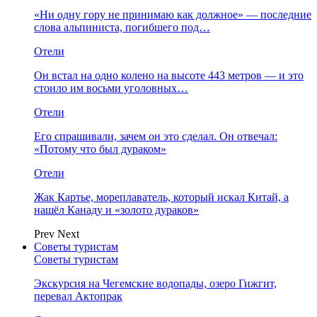
«Ни одну гору не принимаю как должное» — последние
слова альпиниста, погибшего под…
Отели
Он встал на одно колено на высоте 443 метров — и это
стоило им восьми уголовных…
Отели
Его спрашивали, зачем он это сделал. Он отвечал:
«Потому что был дураком»
Отели
Жак Картье, мореплаватель, который искал Китай, а
нашёл Канаду и «золото дураков»
Prev
Next
Советы туристам
Советы туристам
Экскурсия на Чегемские водопады, озеро Гижгит,
перевал Актопрак