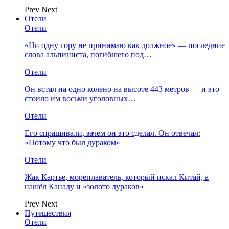
Prev
Next
Отели
Отели
«Ни одну гору не принимаю как должное» — последние
слова альпиниста, погибшего под…
Отели
Он встал на одно колено на высоте 443 метров — и это
стоило им восьми уголовных…
Отели
Его спрашивали, зачем он это сделал. Он отвечал:
«Потому что был дураком»
Отели
Жак Картье, мореплаватель, который искал Китай, а
нашёл Канаду и «золото дураков»
Prev
Next
Путешествия
Отели