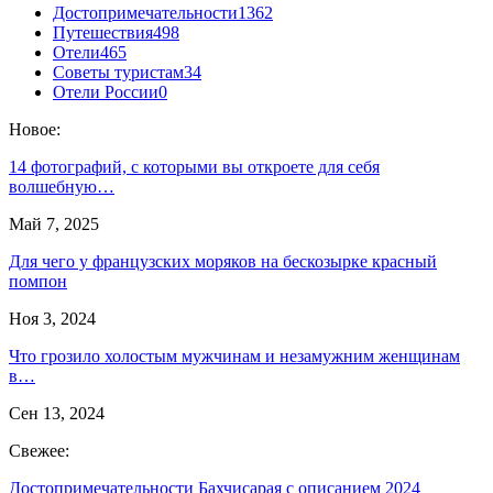
Достопримечательности
1362
Путешествия
498
Отели
465
Советы туристам
34
Отели России
0
Новое:
14 фотографий, с которыми вы откроете для себя
волшебную…
Май 7, 2025
Для чего у французских моряков на бескозырке красный
помпон
Ноя 3, 2024
Что грозило холостым мужчинам и незамужним женщинам
в…
Сен 13, 2024
Свежее:
Достопримечательности Бахчисарая с описанием 2024