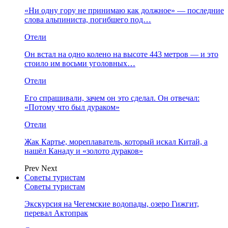
«Ни одну гору не принимаю как должное» — последние
слова альпиниста, погибшего под…
Отели
Он встал на одно колено на высоте 443 метров — и это
стоило им восьми уголовных…
Отели
Его спрашивали, зачем он это сделал. Он отвечал:
«Потому что был дураком»
Отели
Жак Картье, мореплаватель, который искал Китай, а
нашёл Канаду и «золото дураков»
Prev
Next
Советы туристам
Советы туристам
Экскурсия на Чегемские водопады, озеро Гижгит,
перевал Актопрак