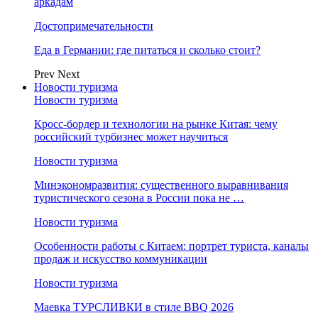
аркадам
Достопримечательности
Еда в Германии: где питаться и сколько стоит?
Prev
Next
Новости туризма
Новости туризма
Кросс-бордер и технологии на рынке Китая: чему
российский турбизнес может научиться
Новости туризма
Минэкономразвития: существенного выравнивания
туристического сезона в России пока не …
Новости туризма
Особенности работы с Китаем: портрет туриста, каналы
продаж и искусство коммуникации
Новости туризма
Маевка ТУРСЛИВКИ в стиле BBQ 2026