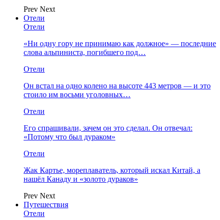
Prev
Next
Отели
Отели
«Ни одну гору не принимаю как должное» — последние
слова альпиниста, погибшего под…
Отели
Он встал на одно колено на высоте 443 метров — и это
стоило им восьми уголовных…
Отели
Его спрашивали, зачем он это сделал. Он отвечал:
«Потому что был дураком»
Отели
Жак Картье, мореплаватель, который искал Китай, а
нашёл Канаду и «золото дураков»
Prev
Next
Путешествия
Отели