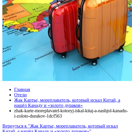
Главная
Отели
Жак Картье, мореплаватель, который искал Китай, а
нашёл Канаду и «золото дураков»
zhak-karte-moreplavatel-kotoryj-iskal-kitaj-a-nashjol-kanadu-
i-zoloto-durakov-1dcf563
Вернуться к "Жак Картье, мореплаватель, который искал
Китай, а нашёл Канаду и «золото дураков»"