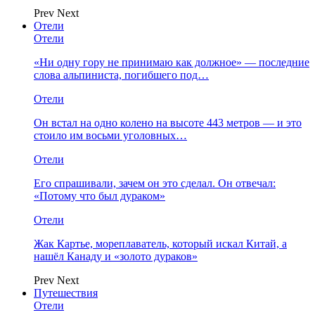
Prev
Next
Отели
Отели
«Ни одну гору не принимаю как должное» — последние
слова альпиниста, погибшего под…
Отели
Он встал на одно колено на высоте 443 метров — и это
стоило им восьми уголовных…
Отели
Его спрашивали, зачем он это сделал. Он отвечал:
«Потому что был дураком»
Отели
Жак Картье, мореплаватель, который искал Китай, а
нашёл Канаду и «золото дураков»
Prev
Next
Путешествия
Отели