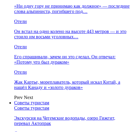
«Ни одну гору не принимаю как должное» — последние
слова альпиниста, погибшего под…
Отели
Он встал на одно колено на высоте 443 метров — и это
стоило им восьми уголовных…
Отели
Его спрашивали, зачем он это сделал. Он отвечал:
«Потому что был дураком»
Отели
Жак Картье, мореплаватель, который искал Китай, а
нашёл Канаду и «золото дураков»
Prev
Next
Советы туристам
Советы туристам
Экскурсия на Чегемские водопады, озеро Гижгит,
перевал Актопрак