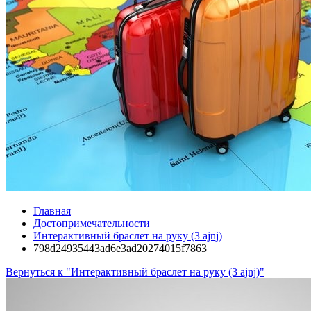
Главная
Достопримечательности
Интерактивный браслет на руку (3 ajnj)
798d24935443ad6e3ad20274015f7863
Вернуться к "Интерактивный браслет на руку (3 ajnj)"