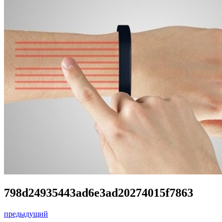
798d24935443ad6e3ad20274015f7863
предыдущий