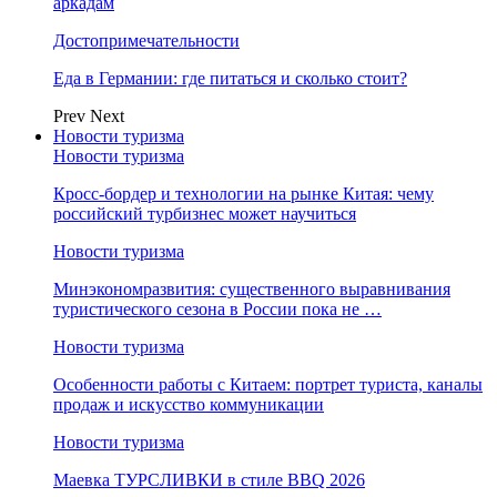
аркадам
Достопримечательности
Еда в Германии: где питаться и сколько стоит?
Prev
Next
Новости туризма
Новости туризма
Кросс-бордер и технологии на рынке Китая: чему
российский турбизнес может научиться
Новости туризма
Минэкономразвития: существенного выравнивания
туристического сезона в России пока не …
Новости туризма
Особенности работы с Китаем: портрет туриста, каналы
продаж и искусство коммуникации
Новости туризма
Маевка ТУРСЛИВКИ в стиле BBQ 2026