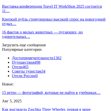
Выставка-конференция Travel IT WorkShop 2025 состоится
11…
Крепкий рубль стимулировал высокий спрос на новогодний
отдых…
16 фактов о милых животных — пугающих, но
удивительных…
Загрузить еще сообщения
Популярные категории
Достопримечательности
1362
Путешествия
498
Отели
465
Советы туристам
34
Отели России
0
Новое:
15 ретро — фотографий, которые не найти в учебниках…
Авг 5, 2025
Как выглядела Zaschka Three Wheeler, первая в мире