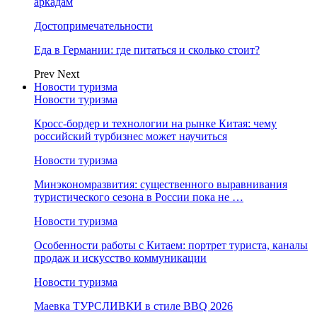
аркадам
Достопримечательности
Еда в Германии: где питаться и сколько стоит?
Prev
Next
Новости туризма
Новости туризма
Кросс-бордер и технологии на рынке Китая: чему
российский турбизнес может научиться
Новости туризма
Минэкономразвития: существенного выравнивания
туристического сезона в России пока не …
Новости туризма
Особенности работы с Китаем: портрет туриста, каналы
продаж и искусство коммуникации
Новости туризма
Маевка ТУРСЛИВКИ в стиле BBQ 2026