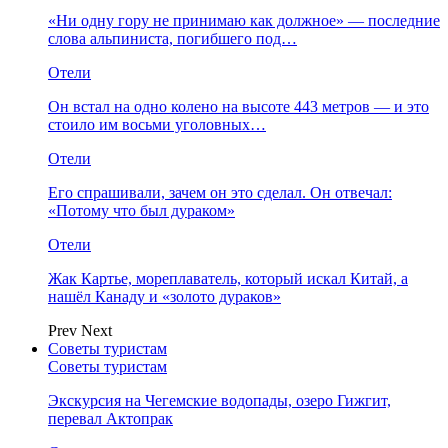
«Ни одну гору не принимаю как должное» — последние
слова альпиниста, погибшего под…
Отели
Он встал на одно колено на высоте 443 метров — и это
стоило им восьми уголовных…
Отели
Его спрашивали, зачем он это сделал. Он отвечал:
«Потому что был дураком»
Отели
Жак Картье, мореплаватель, который искал Китай, а
нашёл Канаду и «золото дураков»
Prev
Next
Советы туристам
Советы туристам
Экскурсия на Чегемские водопады, озеро Гижгит,
перевал Актопрак