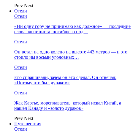
Prev
Next
Отели
Отели
«Ни одну гору не принимаю как должное» — последние
слова альпиниста, погибшего под…
Отели
Он встал на одно колено на высоте 443 метров — и это
стоило им восьми уголовных…
Отели
Его спрашивали, зачем он это сделал. Он отвечал:
«Потому что был дураком»
Отели
Жак Картье, мореплаватель, который искал Китай, а
нашёл Канаду и «золото дураков»
Prev
Next
Путешествия
Отели