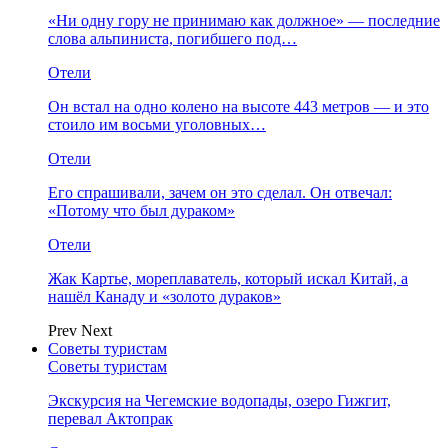
«Ни одну гору не принимаю как должное» — последние
слова альпиниста, погибшего под…
Отели
Он встал на одно колено на высоте 443 метров — и это
стоило им восьми уголовных…
Отели
Его спрашивали, зачем он это сделал. Он отвечал:
«Потому что был дураком»
Отели
Жак Картье, мореплаватель, который искал Китай, а
нашёл Канаду и «золото дураков»
Prev
Next
Советы туристам
Советы туристам
Экскурсия на Чегемские водопады, озеро Гижгит,
перевал Актопрак