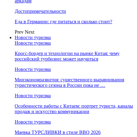
аркадам
Достопримечательности
Еда в Германии: где питаться и сколько стоит?
Prev
Next
Новости туризма
Новости туризма
Кросс-бордер и технологии на рынке Китая: чему
российский турбизнес может научиться
Новости туризма
Минэкономразвития: существенного выравнивания
туристического сезона в России пока не …
Новости туризма
Особенности работы с Китаем: портрет туриста, каналы
продаж и искусство коммуникации
Новости туризма
Маевка ТУРСЛИВКИ в стиле BBQ 2026