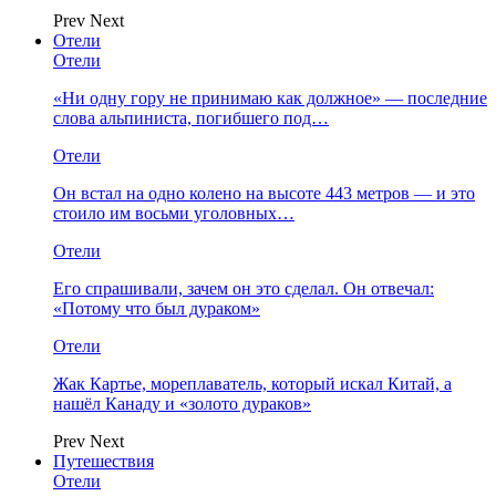
Prev
Next
Отели
Отели
«Ни одну гору не принимаю как должное» — последние
слова альпиниста, погибшего под…
Отели
Он встал на одно колено на высоте 443 метров — и это
стоило им восьми уголовных…
Отели
Его спрашивали, зачем он это сделал. Он отвечал:
«Потому что был дураком»
Отели
Жак Картье, мореплаватель, который искал Китай, а
нашёл Канаду и «золото дураков»
Prev
Next
Путешествия
Отели