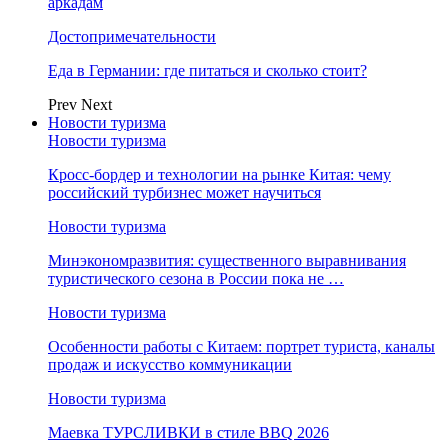
аркадам
Достопримечательности
Еда в Германии: где питаться и сколько стоит?
Prev
Next
Новости туризма
Новости туризма
Кросс-бордер и технологии на рынке Китая: чему
российский турбизнес может научиться
Новости туризма
Минэкономразвития: существенного выравнивания
туристического сезона в России пока не …
Новости туризма
Особенности работы с Китаем: портрет туриста, каналы
продаж и искусство коммуникации
Новости туризма
Маевка ТУРСЛИВКИ в стиле BBQ 2026