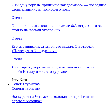
«Ни одну гору не принимаю как должное» — последние
слова альпиниста, погибшего под…
Отели
Он встал на одно колено на высоте 443 метров — и это
стоило им восьми уголовных…
Отели
Его спрашивали, зачем он это сделал. Он отвечал:
«Потому что был дураком»
Отели
Жак Картье, мореплаватель, который искал Китай, а
нашёл Канаду и «золото дураков»
Prev
Next
Советы туристам
Советы туристам
Экскурсия на Чегемские водопады, озеро Гижгит,
перевал Актопрак