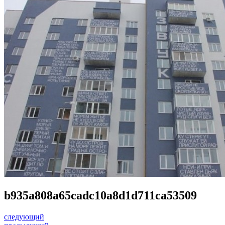
b935a808a65cadc10a8d1d711ca53509
следующий