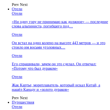
Prev
Next
Отели
Отели
«Ни одну гору не принимаю как должное» — последние
слова альпиниста, погибшего под…
Отели
Он встал на одно колено на высоте 443 метров — и это
стоило им восьми уголовных…
Отели
Его спрашивали, зачем он это сделал. Он отвечал:
«Потому что был дураком»
Отели
Жак Картье, мореплаватель, который искал Китай, а
нашёл Канаду и «золото дураков»
Prev
Next
Путешествия
Отели