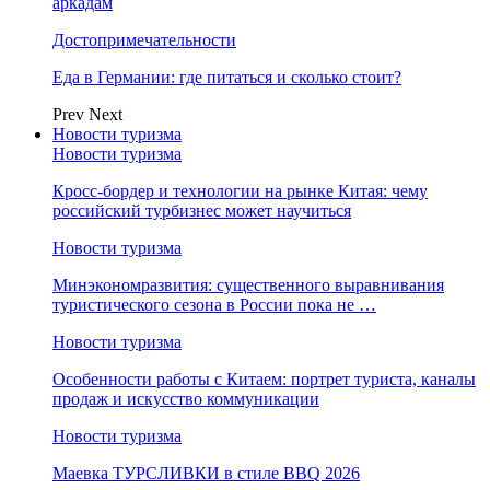
аркадам
Достопримечательности
Еда в Германии: где питаться и сколько стоит?
Prev
Next
Новости туризма
Новости туризма
Кросс-бордер и технологии на рынке Китая: чему
российский турбизнес может научиться
Новости туризма
Минэкономразвития: существенного выравнивания
туристического сезона в России пока не …
Новости туризма
Особенности работы с Китаем: портрет туриста, каналы
продаж и искусство коммуникации
Новости туризма
Маевка ТУРСЛИВКИ в стиле BBQ 2026