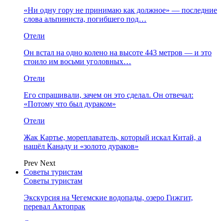
«Ни одну гору не принимаю как должное» — последние
слова альпиниста, погибшего под…
Отели
Он встал на одно колено на высоте 443 метров — и это
стоило им восьми уголовных…
Отели
Его спрашивали, зачем он это сделал. Он отвечал:
«Потому что был дураком»
Отели
Жак Картье, мореплаватель, который искал Китай, а
нашёл Канаду и «золото дураков»
Prev
Next
Советы туристам
Советы туристам
Экскурсия на Чегемские водопады, озеро Гижгит,
перевал Актопрак