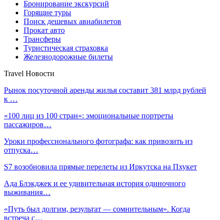
Бронирование экскурсий
Горящие туры
Поиск дешевых авиабилетов
Прокат авто
Трансферы
Туристическая страховка
Железнодорожные билеты
Travel Новости
Рынок посуточной аренды жилья составит 381 млрд рублей
к …
«100 лиц из 100 стран»: эмоциональные портреты
пассажиров…
Уроки профессионального фотографа: как привозить из
отпуска…
S7 возобновила прямые перелеты из Иркутска на Пхукет
Ада Блэкджек и ее удивительная история одиночного
выживания…
«Путь был долгим, результат — сомнительным». Когда
встреча с…