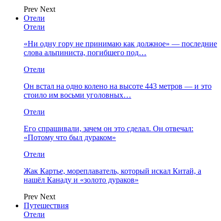
Prev
Next
Отели
Отели
«Ни одну гору не принимаю как должное» — последние
слова альпиниста, погибшего под…
Отели
Он встал на одно колено на высоте 443 метров — и это
стоило им восьми уголовных…
Отели
Его спрашивали, зачем он это сделал. Он отвечал:
«Потому что был дураком»
Отели
Жак Картье, мореплаватель, который искал Китай, а
нашёл Канаду и «золото дураков»
Prev
Next
Путешествия
Отели