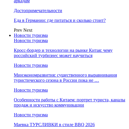
аркадам
Достопримечательности
Еда в Германии: где питаться и сколько стоит?
Prev
Next
Новости туризма
Новости туризма
Кросс-бордер и технологии на рынке Китая: чему
российский турбизнес может научиться
Новости туризма
Минэкономразвития: существенного выравнивания
туристического сезона в России пока не …
Новости туризма
Особенности работы с Китаем: портрет туриста, каналы
продаж и искусство коммуникации
Новости туризма
Маевка ТУРСЛИВКИ в стиле BBQ 2026