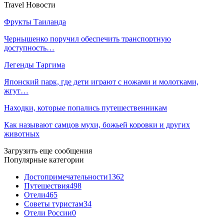
Travel Новости
Фрукты Таиланда
Чернышенко поручил обеспечить транспортную
доступность…
Легенды Таргима
Японский парк, где дети играют с ножами и молотками,
жгут…
Находки, которые попались путешественникам
Как называют самцов мухи, божьей коровки и других
животных
Загрузить еще сообщения
Популярные категории
Достопримечательности
1362
Путешествия
498
Отели
465
Советы туристам
34
Отели России
0