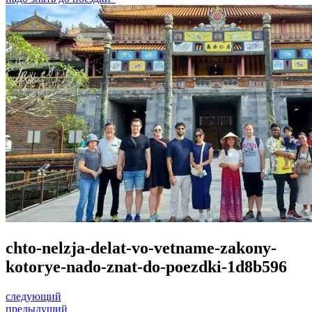
chto-nelzja-delat-vo-vetname-zakony-
kotorye-nado-znat-do-poezdki-1d8b596
следующий
предыдущий