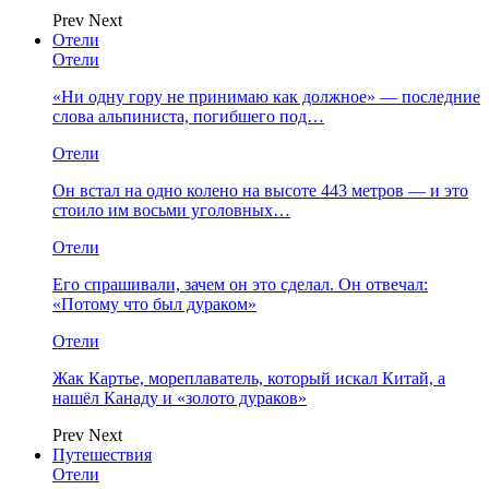
Prev
Next
Отели
Отели
«Ни одну гору не принимаю как должное» — последние
слова альпиниста, погибшего под…
Отели
Он встал на одно колено на высоте 443 метров — и это
стоило им восьми уголовных…
Отели
Его спрашивали, зачем он это сделал. Он отвечал:
«Потому что был дураком»
Отели
Жак Картье, мореплаватель, который искал Китай, а
нашёл Канаду и «золото дураков»
Prev
Next
Путешествия
Отели