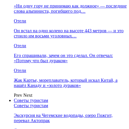
«Ни одну гору не принимаю как должное» — последние
слова альпиниста, погибшего под…
Отели
Он встал на одно колено на высоте 443 метров — и это
стоило им восьми уголовных…
Отели
Его спрашивали, зачем он это сделал. Он отвечал:
«Потому что был дураком»
Отели
Жак Картье, мореплаватель, который искал Китай, а
нашёл Канаду и «золото дураков»
Prev
Next
Советы туристам
Советы туристам
Экскурсия на Чегемские водопады, озеро Гижгит,
перевал Актопрак