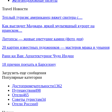
Железнодорожные билеты
Travel Новости
Теплый туризм: американец вяжет свитера с…
Как выглядит Маджара, яркий мультяшный курорт на
иранском…
Литопсы — живые цветущие камни (фото дня)
20 картин известных художников — мастеров мрака и уныния
Рани ки Вав: Архитектурное Чудо Индии
18 причин поехать в Барселону
Загрузить еще сообщения
Популярные категории
Достопримечательности
1362
Путешествия
498
Отели
465
Советы туристам
34
Отели России
0