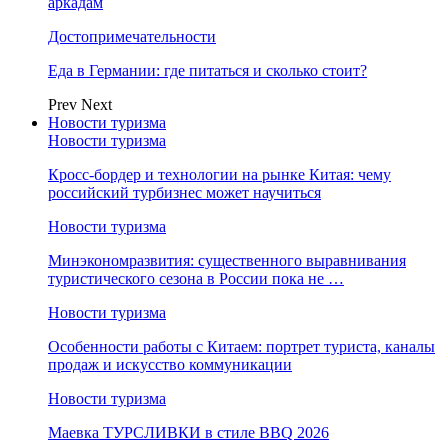
аркадам
Достопримечательности
Еда в Германии: где питаться и сколько стоит?
Prev
Next
Новости туризма
Новости туризма
Кросс-бордер и технологии на рынке Китая: чему
российский турбизнес может научиться
Новости туризма
Минэкономразвития: существенного выравнивания
туристического сезона в России пока не …
Новости туризма
Особенности работы с Китаем: портрет туриста, каналы
продаж и искусство коммуникации
Новости туризма
Маевка ТУРСЛИВКИ в стиле BBQ 2026