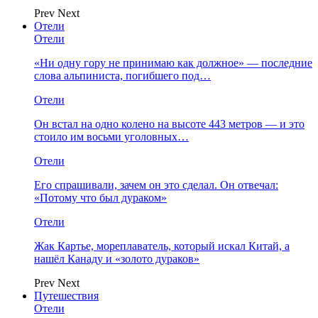
Prev
Next
Отели
Отели
«Ни одну гору не принимаю как должное» — последние
слова альпиниста, погибшего под…
Отели
Он встал на одно колено на высоте 443 метров — и это
стоило им восьми уголовных…
Отели
Его спрашивали, зачем он это сделал. Он отвечал:
«Потому что был дураком»
Отели
Жак Картье, мореплаватель, который искал Китай, а
нашёл Канаду и «золото дураков»
Prev
Next
Путешествия
Отели