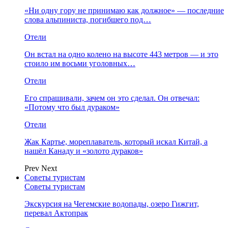
«Ни одну гору не принимаю как должное» — последние
слова альпиниста, погибшего под…
Отели
Он встал на одно колено на высоте 443 метров — и это
стоило им восьми уголовных…
Отели
Его спрашивали, зачем он это сделал. Он отвечал:
«Потому что был дураком»
Отели
Жак Картье, мореплаватель, который искал Китай, а
нашёл Канаду и «золото дураков»
Prev
Next
Советы туристам
Советы туристам
Экскурсия на Чегемские водопады, озеро Гижгит,
перевал Актопрак