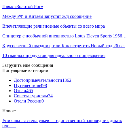
Пляж «Золотой Рог»
Между РФ и Китаем запустят ж/д сообщение
Впечатляющие религиозные объекты со всего мира
Спидстер с необычной внешностью Lotus Eleven Sports 1956…
Кругосветный праздник, или Как встретить Новый год 26 раз
10 главных продуктов для идеального пищеварения
Загрузить еще сообщения
Популярные категории
Достопримечательности
1362
Путешествия
498
Отели
465
Советы туристам
34
Отели России
0
Новое:
Уникальная стена ульев — единственный заповедник диких
пчел…