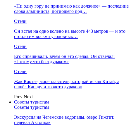
«Ни одну гору не принимаю как должное» — последние
слова альпиниста, погибшего под…
Отели
Он встал на одно колено на высоте 443 метров — и это
стоило им восьми уголовных…
Отели
Его спрашивали, зачем он это сделал. Он отвечал:
«Потому что был дураком»
Отели
Жак Картье, мореплаватель, который искал Китай, а
нашёл Канаду и «золото дураков»
Prev
Next
Советы туристам
Советы туристам
Экскурсия на Чегемские водопады, озеро Гижгит,
перевал Актопрак