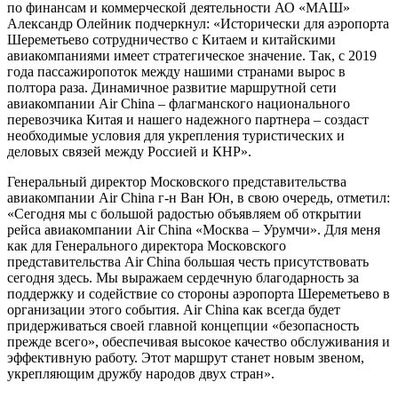
по финансам и коммерческой деятельности АО «МАШ»
Александр Олейник подчеркнул: «Исторически для аэропорта
Шереметьево сотрудничество с Китаем и китайскими
авиакомпаниями имеет стратегическое значение. Так, с 2019
года пассажиропоток между нашими странами вырос в
полтора раза. Динамичное развитие маршрутной сети
авиакомпании Air China – флагманского национального
перевозчика Китая и нашего надежного партнера – создаст
необходимые условия для укрепления туристических и
деловых связей между Россией и КНР».
Генеральный директор Московского представительства
авиакомпании Air China г-н Ван Юн, в свою очередь, отметил:
«Сегодня мы с большой радостью объявляем об открытии
рейса авиакомпании Air China «Москва – Урумчи». Для меня
как для Генерального директора Московского
представительства Air China большая честь присутствовать
сегодня здесь. Мы выражаем сердечную благодарность за
поддержку и содействие со стороны аэропорта Шереметьево в
организации этого события. Air China как всегда будет
придерживаться своей главной концепции «безопасность
прежде всего», обеспечивая высокое качество обслуживания и
эффективную работу. Этот маршрут станет новым звеном,
укрепляющим дружбу народов двух стран».