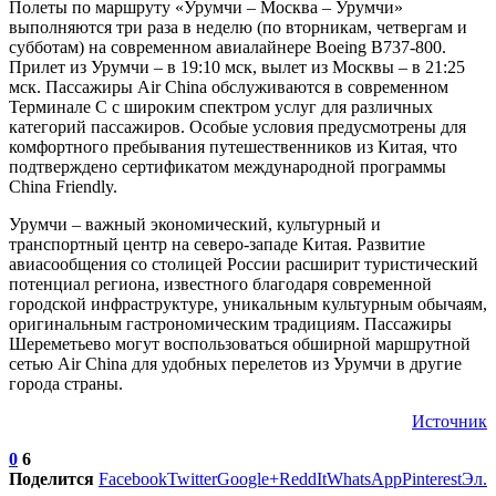
Полеты по маршруту «Урумчи – Москва – Урумчи»
выполняются три раза в неделю (по вторникам, четвергам и
субботам) на современном авиалайнере Boeing B737-800.
Прилет из Урумчи – в 19:10 мск, вылет из Москвы – в 21:25
мск. Пассажиры Air China обслуживаются в современном
Терминале С с широким спектром услуг для различных
категорий пассажиров. Особые условия предусмотрены для
комфортного пребывания путешественников из Китая, что
подтверждено сертификатом международной программы
China Friendly.
Урумчи – важный экономический, культурный и
транспортный центр на северо-западе Китая. Развитие
авиасообщения со столицей России расширит туристический
потенциал региона, известного благодаря современной
городской инфраструктуре, уникальным культурным обычаям,
оригинальным гастрономическим традициям. Пассажиры
Шереметьево могут воспользоваться обширной маршрутной
сетью Air China для удобных перелетов из Урумчи в другие
города страны.
Источник
0
6
Поделится
Facebook
Twitter
Google+
ReddIt
WhatsApp
Pinterest
Эл.