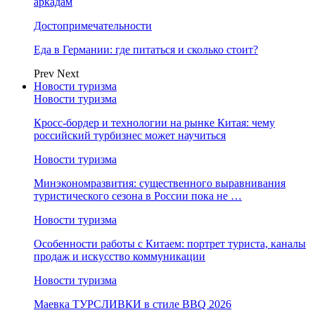
аркадам
Достопримечательности
Еда в Германии: где питаться и сколько стоит?
Prev
Next
Новости туризма
Новости туризма
Кросс-бордер и технологии на рынке Китая: чему
российский турбизнес может научиться
Новости туризма
Минэкономразвития: существенного выравнивания
туристического сезона в России пока не …
Новости туризма
Особенности работы с Китаем: портрет туриста, каналы
продаж и искусство коммуникации
Новости туризма
Маевка ТУРСЛИВКИ в стиле BBQ 2026