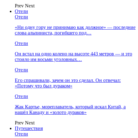
Prev
Next
Отели
Отели
«Ни одну гору не принимаю как должное» — последние
слова альпиниста, погибшего под…
Отели
Он встал на одно колено на высоте 443 метров — и это
стоило им восьми уголовных…
Отели
Его спрашивали, зачем он это сделал. Он отвечал:
«Потому что был дураком»
Отели
Жак Картье, мореплаватель, который искал Китай, а
нашёл Канаду и «золото дураков»
Prev
Next
Путешествия
Отели