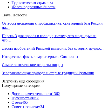
Туристическая страховка
Железнодорожные билеты
Travel Новости
От восстановления к профилактике: санаторный бум России
на…
Парень 3 дня провёл в колодце, потому что люди думали,
что…
Десять изобретений Римской империи, без которых трудно…
Интересные факты о мультсериале Симпсоны
Самые экзотические рецепты пиццы
Завораживающая природа и старые традиции Румынии
Загрузить еще сообщения
Популярные категории
Достопримечательности
1362
Путешествия
498
Отели
465
Советы туристам
34