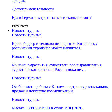
аркадам
Достопримечательности
Еда в Германии: где питаться и сколько стоит?
Prev
Next
Новости туризма
Новости туризма
Кросс-бордер и технологии на рынке Китая: чему
российский турбизнес может научиться
Новости туризма
Минэкономразвития: существенного выравнивания
туристического сезона в России пока не …
Новости туризма
Особенности работы с Китаем: портрет туриста, каналы
продаж и искусство коммуникации
Новости туризма
Маевка ТУРСЛИВКИ в стиле BBQ 2026