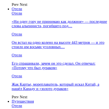
Prev
Next
Отели
Отели
«Ни одну гору не принимаю как должное» — последние
слова альпиниста, погибшего под…
Отели
Он встал на одно колено на высоте 443 метров — и это
стоило им восьми уголовных…
Отели
Его спрашивали, зачем он это сделал. Он отвечал:
«Потому что был дураком»
Отели
Жак Картье, мореплаватель, который искал Китай, а
нашёл Канаду и «золото дураков»
Prev
Next
Путешествия
Отели