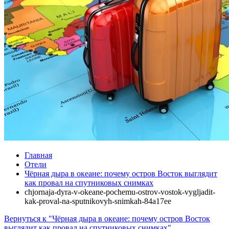
Главная
Отели
Чёрная дыра в океане: почему остров Восток выглядит
как провал на спутниковых снимках
chjornaja-dyra-v-okeane-pochemu-ostrov-vostok-vygljadit-
kak-proval-na-sputnikovyh-snimkah-84a17ee
Вернуться к "Чёрная дыра в океане: почему остров Восток
выглядит как провал на спутниковых снимках"