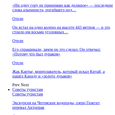
«Ни одну гору не принимаю как должное» — последние
слова альпиниста, погибшего под…
Отели
Он встал на одно колено на высоте 443 метров — и это
стоило им восьми уголовных…
Отели
Его спрашивали, зачем он это сделал. Он отвечал:
«Потому что был дураком»
Отели
Жак Картье, мореплаватель, который искал Китай, а
нашёл Канаду и «золото дураков»
Prev
Next
Советы туристам
Советы туристам
Экскурсия на Чегемские водопады, озеро Гижгит,
перевал Актопрак