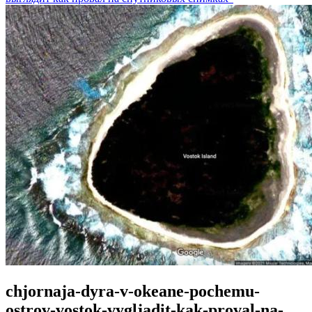
chjornaja-dyra-v-okeane-pochemu-
ostrov-vostok-vygljadit-kak-proval-na-