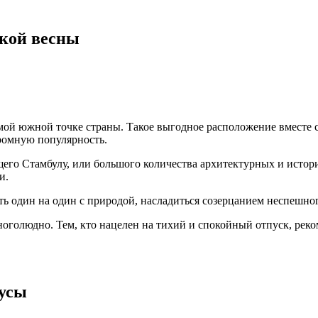
цкой весны
самой южной точке страны. Такое выгодное расположение вмест
ромную популярность.
щего Стамбулу, или большого количества архитектурных и истор
и.
ть один на один с природой, насладиться созерцанием неспешно
ноголюдно. Тем, кто нацелен на тихий и спокойный отпуск, реко
нусы