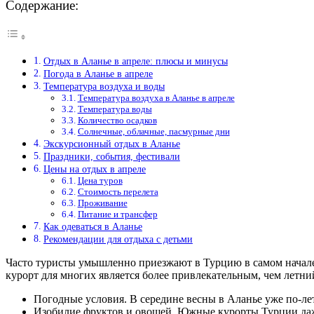
Содержание:
Отдых в Аланье в апреле: плюсы и минусы
Погода в Аланье в апреле
Температура воздуха и воды
Температура воздуха в Аланье в апреле
Температура воды
Количество осадков
Солнечные, облачные, пасмурные дни
Экскурсионный отдых в Аланье
Праздники, события, фестивали
Цены на отдых в апреле
Цена туров
Стоимость перелета
Проживание
Питание и трансфер
Как одеваться в Аланье
Рекомендации для отдыха с детьми
Часто туристы умышленно приезжают в Турцию в самом начале в
курорт для многих является более привлекательным, чем летни
Погодные условия. В середине весны в Аланье уже по-ле
Изобилие фруктов и овощей. Южные курорты Турции даж