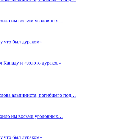
стоило им восьми уголовных…
му что был дураком»
л Канаду и «золото дураков»
слова альпиниста, погибшего под…
стоило им восьми уголовных…
му что был дураком»