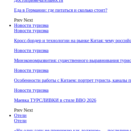
Достопримечательности
Еда в Германии: где питаться и сколько стоит?
Prev
Next
Новости туризма
Новости туризма
Кросс-бордер и технологии на рынке Китая: чему россий
Новости туризма
Минэкономразвития: существенного выравнивания турист
Новости туризма
Особенности работы с Китаем: портрет туриста, каналы
Новости туризма
Маевка ТУРСЛИВКИ в стиле BBQ 2026
Prev
Next
Отели
Отели
«Ни одну гору не принимаю как должное» — последние 