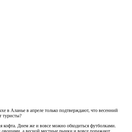
хе в Аланье в апреле только подтверждают, что весенний
т туристы?
я кофта. Днем же и вовсе можно обходиться футболками.
 овощами, а весной местные рынки и вовсе поражают