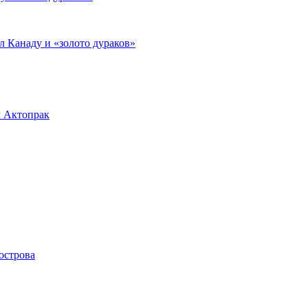
л Канаду и «золото дураков»
л Актопрак
острова