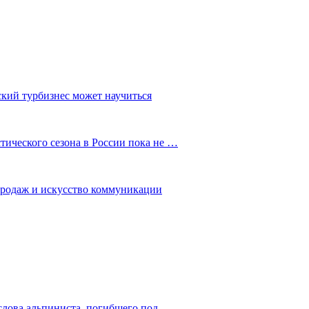
ский турбизнес может научиться
ического сезона в России пока не …
 продаж и искусство коммуникации
слова альпиниста, погибшего под…