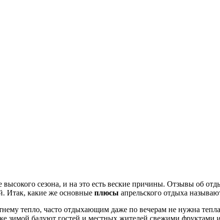
ысокого сезона, и на это есть веские причины. Отзывы об отды
й. Итак, какие же основные
плюсы
апрельского отдыха называю
тнему тепло, часто отдыхающим даже по вечерам не нужна тепла
е зимой балуют гостей и местных жителей свежими фруктами и