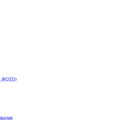
 + ФОТО)
ркадам