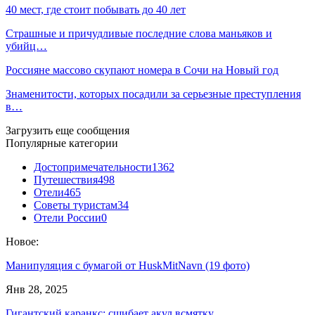
40 мест, где стоит побывать до 40 лет
Страшные и причудливые последние слова маньяков и
убийц…
Россияне массово скупают номера в Сочи на Новый год
Знаменитости, которых посадили за серьезные преступления
в…
Загрузить еще сообщения
Популярные категории
Достопримечательности
1362
Путешествия
498
Отели
465
Советы туристам
34
Отели России
0
Новое:
Манипуляция с бумагой от HuskMitNavn (19 фото)
Янв 28, 2025
Гигантский каранкс: сшибает акул всмятку