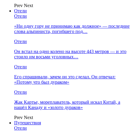
Prev
Next
Отели
Отели
«Ни одну гору не принимаю как должное» — последние
слова альпиниста, погибшего под…
Отели
Он встал на одно колено на высоте 443 метров — и это
стоило им восьми уголовных…
Отели
Его спрашивали, зачем он это сделал. Он отвечал:
«Потому что был дураком»
Отели
Жак Картье, мореплаватель, который искал Китай, а
нашёл Канаду и «золото дураков»
Prev
Next
Путешествия
Отели