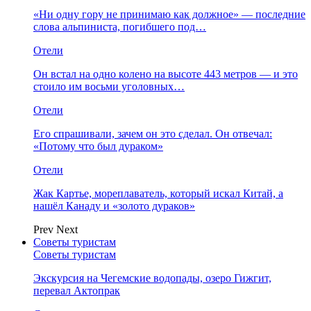
«Ни одну гору не принимаю как должное» — последние
слова альпиниста, погибшего под…
Отели
Он встал на одно колено на высоте 443 метров — и это
стоило им восьми уголовных…
Отели
Его спрашивали, зачем он это сделал. Он отвечал:
«Потому что был дураком»
Отели
Жак Картье, мореплаватель, который искал Китай, а
нашёл Канаду и «золото дураков»
Prev
Next
Советы туристам
Советы туристам
Экскурсия на Чегемские водопады, озеро Гижгит,
перевал Актопрак