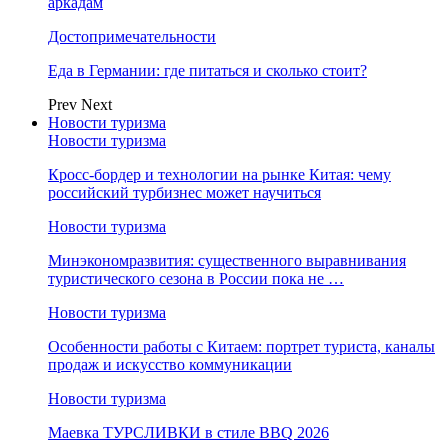
аркадам
Достопримечательности
Еда в Германии: где питаться и сколько стоит?
Prev
Next
Новости туризма
Новости туризма
Кросс-бордер и технологии на рынке Китая: чему
российский турбизнес может научиться
Новости туризма
Минэкономразвития: существенного выравнивания
туристического сезона в России пока не …
Новости туризма
Особенности работы с Китаем: портрет туриста, каналы
продаж и искусство коммуникации
Новости туризма
Маевка ТУРСЛИВКИ в стиле BBQ 2026