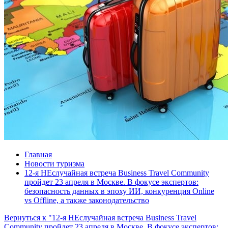
Главная
Новости туризма
12-я НЕслучайная встреча Business Travel Community
пройдет 23 апреля в Москве. В фокусе экспертов:
безопасность данных в эпоху ИИ, конкуренция Online
vs Offline, а также законодательство
Вернуться к "12-я НЕслучайная встреча Business Travel
Community пройдет 23 апреля в Москве. В фокусе экспертов: